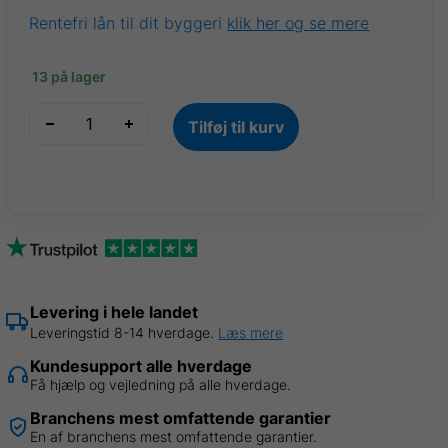
Rentefri lån til dit byggeri
klik her og se mere
13 på lager
VP35
Tilføj til kurv
Trapezplader
Sort
9005
0,50
mm
B
1,00
x
Levering i hele landet
5,50
Leveringstid 8-14 hverdage.
Læs mere
meter
Kundesupport alle hverdage
(fejlproduktion)
Få hjælp og vejledning på alle hverdage.
antal
Branchens mest omfattende garantier
En af branchens mest omfattende garantier.