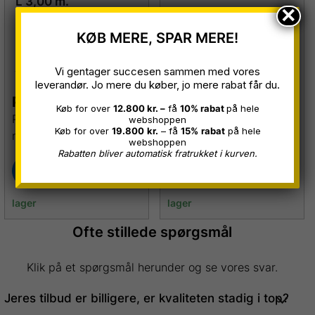
L 3,00 m.
×
Restparti
KØB MERE, SPAR MERE!
Vi gentager succesen sammen med vores
leverandør. Jo mere du køber, jo mere rabat får du.
Pr. stk.
279,00
kr.
Pr. stk.
55,00
kr.
Køb for over
12.800 kr. –
få
10% rabat
på hele
Prisen er inkl. skruer og
Prisen er inkl. skruer og
webshoppen
Køb for over
19.800
kr.
– få
15%
rabat
på hele
moms
moms
webshoppen
Rabatten bliver automatisk fratrukket i kurven.
Køb her
Køb her
25 stk. på
22 stk. på
lager
lager
Ofte stillede spørgsmål
Klik på et spørgsmål herunder og se vores svar.
Jeres tilbud er billigere, er kvaliteten stadig i top?