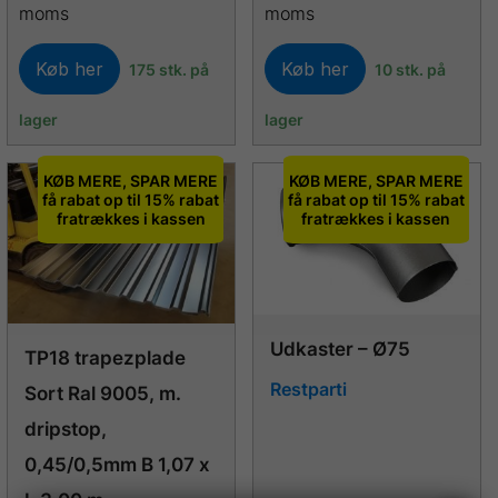
moms
moms
Køb her
Køb her
175 stk. på
10 stk. på
lager
lager
KØB MERE, SPAR MERE
KØB MERE, SPAR MERE
få rabat op til 15% rabat
få rabat op til 15% rabat
fratrækkes i kassen
fratrækkes i kassen
Udkaster – Ø75
TP18 trapezplade
Restparti
Sort Ral 9005, m.
dripstop,
0,45/0,5mm B 1,07 x