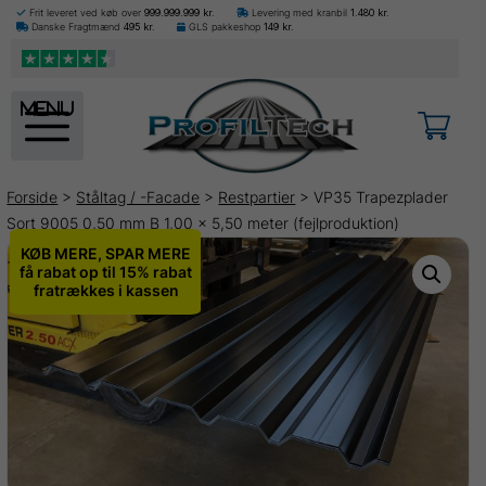
Frit leveret ved køb over
999.999.999
kr.
Levering med kranbil
1.480
kr.
Danske Fragtmænd
495
kr.
GLS pakkeshop
149
kr.
menu
Forside
>
Ståltag / -Facade
>
Restpartier
> VP35 Trapezplader
Sort 9005 0,50 mm B 1,00 x 5,50 meter (fejlproduktion)
KØB MERE, SPAR MERE
få rabat op til 15% rabat
fratrækkes i kassen