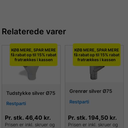
Relaterede varer
KØB MERE, SPAR MERE
KØB MERE, SPAR MERE
få rabat op til 15% rabat
få rabat op til 15% rabat
fratrækkes i kassen
fratrækkes i kassen
Grenrør silver Ø75
Tudstykke silver Ø75
Restparti
Restparti
Pr. stk.
46,40
kr.
Pr. stk.
194,50
kr.
Prisen er inkl. skruer og
Prisen er inkl. skruer og