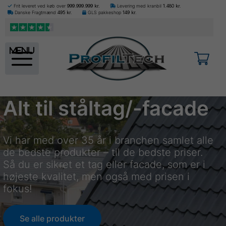
Frit leveret ved køb over
999.999.999
kr.
Levering med kranbil
1.480
kr.
Danske Fragtmænd
495
kr.
GLS pakkeshop
149
kr.
menu
Alt til ståltag/-facade
Vi har med over 35 år i branchen samlet alle
de bedste produkter – til de bedste priser.
Så du er sikret et tag eller facade, som er i
højeste kvalitet, men også med prisen i
fokus!
Se alle produkter