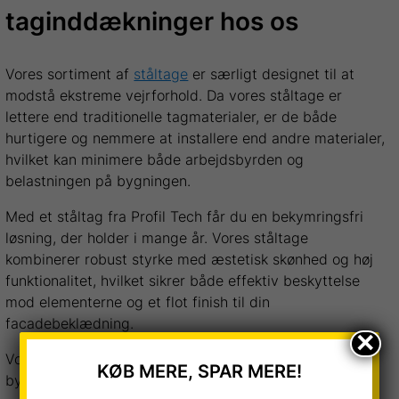
taginddækninger hos os
Vores sortiment af
ståltage
er særligt designet til at
modstå ekstreme vejrforhold. Da vores ståltage er
lettere end traditionelle tagmaterialer, er de både
hurtigere og nemmere at installere end andre materialer,
hvilket kan minimere både arbejdsbyrden og
belastningen på bygningen.
Med et ståltag fra Profil Tech får du en bekymringsfri
løsning, der holder i mange år. Vores ståltage
kombinerer robust styrke med æstetisk skønhed og høj
funktionalitet, hvilket sikrer både effektiv beskyttelse
mod elementerne og et flot finish til din
facadebeklædning.
×
Vores
tagrender
leder effektivt vand væk fra din
KØB MERE, SPAR MERE!
bygning og beskytter din bolig mod potentielle