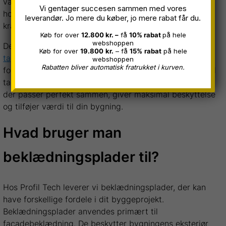
vandskader. Vi sikrer, at vores tagrender er både
Vi gentager succesen sammen med vores
holdbare og effektive, designet til at håndtere selv
leverandør. Jo mere du køber, jo mere rabat får du.
kraftige regnskyl.
Køb for over
12.800 kr. –
få
10% rabat
på hele
webshoppen
Derudover omfatter vores sortiment af
Køb for over
19.800
kr.
– få
15%
rabat
på hele
taginddækninger
, der er nøje udvalgt og designet for at
webshoppen
Rabatten bliver automatisk fratrukket i kurven.
forhindre lækager og forlænge levetiden af dit tag. Med
tagløsninger fra Profil Tech er du garanteret produkter,
der passer perfekt sammen, giver maksimal beskyttelse
og tilføjer værdi til din bygning.
Hvad bruger man
beklædningsplader til?
Hos Profil Tech leverer vi beklædningsplader, der kan
have forskellige fordele i dit byggeprojekt.
Beklædningsplader anvendes primært til
facadebeklædning. De beskytter bygningens eksteriør