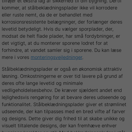
tilføjer et ekstra lag af sikkerhed til din bygning. Dertil
kommer, at stålbeklædningsplader ikke vil korrodere
eller ruste nemt, da de er behandlet med
korrosionsresistente belægninger, der forlænger deres
levetid betydeligt. Hvis du vælger sporplader, der,
modsat de helt flade plader, har små fordybninger, er
det vigtigt, at du monterer sporene lodret for at
forhindre, at vandet samler sig i sporene. Du kan læse
mere i vores
monteringsvejledninger
.
Stålbeklædningsplader er også en økonomisk attraktiv
løsning. Omkostningerne er over tid lavere på grund af
deres ofte lange levetid og minimale
vedligeholdelsesbehov. De kræver sjældent andet end
lejlighedsvis rengøring for at bevare deres udseende og
funktionalitet. Stålbeklædningsplader giver et strømlinet
udseende, der kan tilpasses med en bred vifte af farver
og designs. Dette giver dig frihed til at skabe unikke og
visuelt tiltalende designs, der kan fremhæve enhver