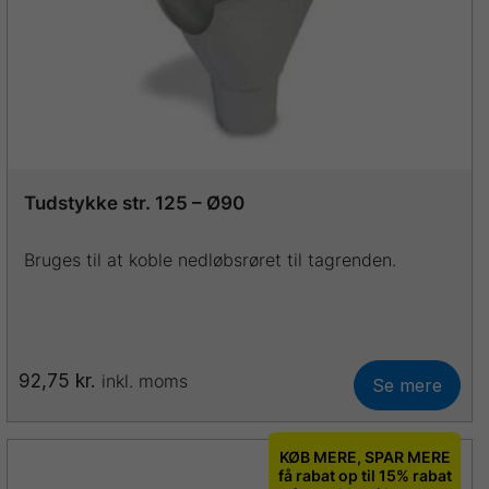
vælges
på
varesiden
Tudstykke str. 125 – Ø90
Bruges til at koble nedløbsrøret til tagrenden.
92,75
kr.
inkl. moms
Se mere
Dette
vare
har
KØB MERE, SPAR MERE
flere
få rabat op til 15% rabat