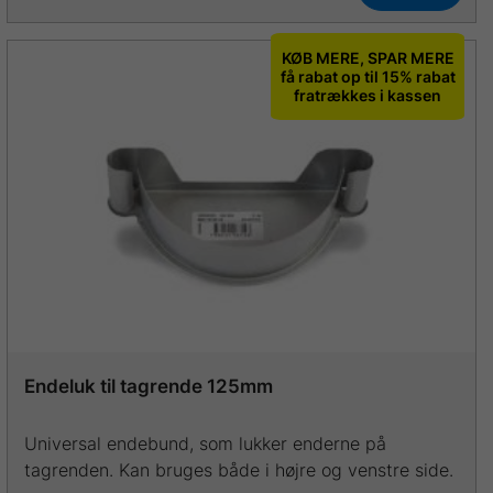
vare
har
KØB MERE, SPAR MERE
flere
få rabat op til 15% rabat
fratrækkes i kassen
varianter.
Mulighederne
kan
vælges
på
varesiden
Endeluk til tagrende 125mm
Universal endebund, som lukker enderne på
tagrenden. Kan bruges både i højre og venstre side.