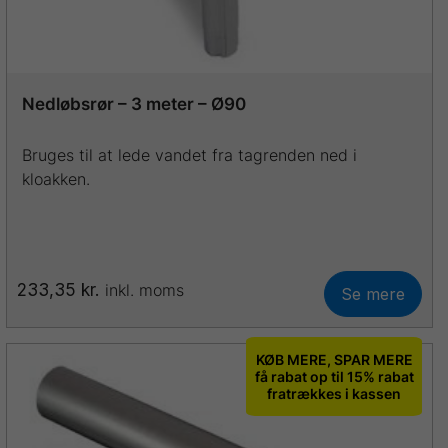
Nedløbsrør – 3 meter – Ø90
Bruges til at lede vandet fra tagrenden ned i
kloakken.
233,35
kr.
inkl. moms
Se mere
Dette
vare
har
KØB MERE, SPAR MERE
flere
få rabat op til 15% rabat
fratrækkes i kassen
varianter.
Mulighederne