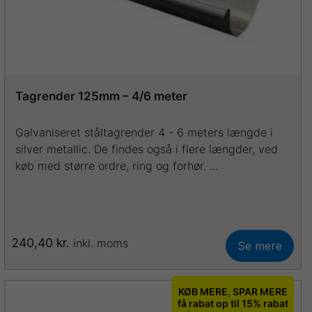
varesiden
Tagrender 125mm – 4/6 meter
Galvaniseret ståltagrender 4 - 6 meters længde i
silver metallic. De findes også i flere længder, ved
køb med større ordre, ring og forhør. ...
240,40
kr.
inkl. moms
Se mere
Dette
vare
har
KØB MERE, SPAR MERE
flere
få rabat op til 15% rabat