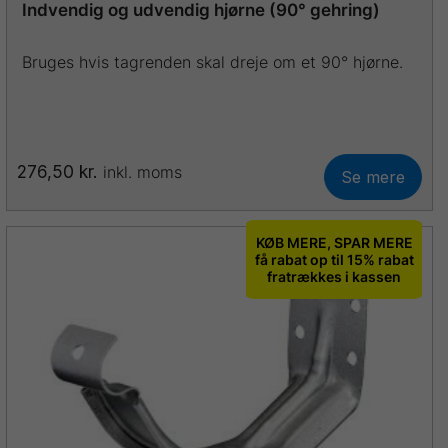
Indvendig og udvendig hjørne (90° gehring)
Bruges hvis tagrenden skal dreje om et 90° hjørne.
276,50
kr.
inkl. moms
Se mere
Dette
vare
har
KØB MERE, SPAR MERE
flere
få rabat op til 15% rabat
fratrækkes i kassen
varianter.
Mulighederne
kan
vælges
på
varesiden