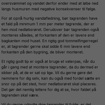
oversvømmet og vandet derfor ender med at løbe ned
langs husmuren med negative konsekvenser til følge.
For at opnå hurtig vandafledning, bør tagrenden have
et fald på minimum 1 mm per meter tagrende, der er
hen mod nedløbsrøret. Derudover bør tagrenden også
monteres således, at forkanten af den er lavere end
bagkanten mod huset. En rigtig god tommelfingerregel
er, at tagrender gerne skal sidde 6 mm lavere end
forkanten på den bygning, de bliver monteret.
Et rigtig godt tip er også at bruge et vaterpas, når du
går i gang med at montere tagrender, da du dermed er
sikker på, at de er sat op lige. Vil du gerne gøre det
nemmere for dig selv, kan du også med fordel sætte en
snor op på det sted, hvor nedløbsrøret skal placeres.
Det gør det nemlig lettere for dig at se, hvor faldet på
tagrenden skal være.
Vil du gerne udnytte dine tagrender til fulde, er det