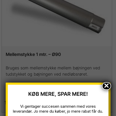
kan
vælges
på
varesiden
Mellemstykke 1 mtr. – Ø90
Bruges som mellemstykke mellem bøjningen ved
tudstykket og bøjningen ved nedløbsrøret.
×
KØB MERE, SPAR MERE!
120,60
kr.
inkl. moms
Se mere
Vi gentager succesen sammen med vores
Dette
leverandør. Jo mere du køber, jo mere rabat får du.
vare