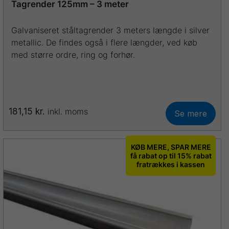
Tagrender 125mm – 3 meter
Galvaniseret ståltagrender 3 meters længde i silver
metallic. De findes også i flere længder, ved køb
med større ordre, ring og forhør.
181,15
kr.
inkl. moms
Se mere
Dette
vare
har
KØB MERE, SPAR MERE
flere
få rabat op til 15% rabat
fratrækkes i kassen
varianter.
Mulighederne
kan
vælges
på