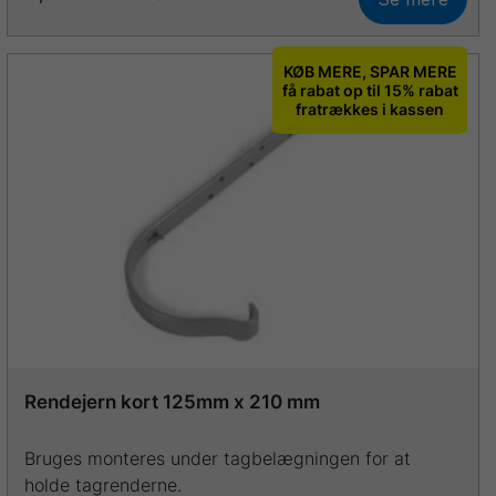
Dette
vare
har
KØB MERE, SPAR MERE
flere
få rabat op til 15% rabat
fratrækkes i kassen
varianter.
Mulighederne
kan
vælges
på
varesiden
Rendejern kort 125mm x 210 mm
Bruges monteres under tagbelægningen for at
holde tagrenderne.