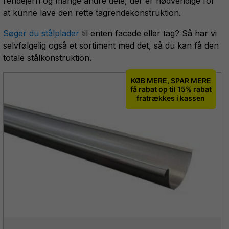
rendejern og mange andre dele, der er nødvendige for
at kunne lave den rette tagrendekonstruktion.
Søger du stålplader
til enten facade eller tag? Så har vi
selvfølgelig også et sortiment med det, så du kan få den
totale stålkonstruktion.
KØB MERE, SPAR MERE
få rabat op til 15% rabat
fratrækkes i kassen