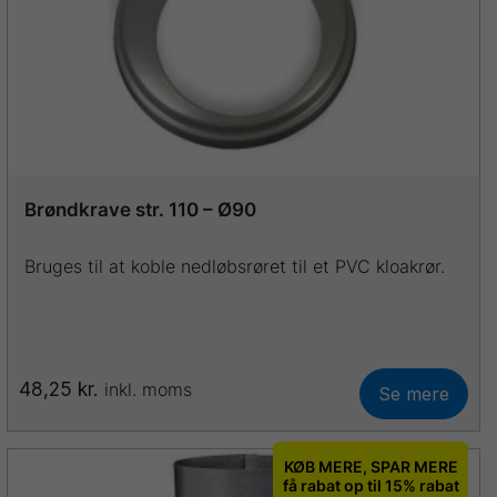
vælges
på
varesiden
Brøndkrave str. 110 – Ø90
Bruges til at koble nedløbsrøret til et PVC kloakrør.
48,25
kr.
inkl. moms
Se mere
Dette
vare
har
KØB MERE, SPAR MERE
flere
få rabat op til 15% rabat