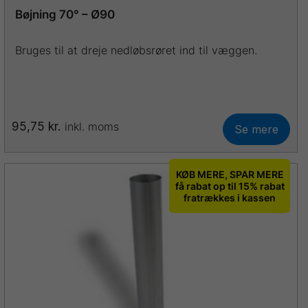
Bøjning 70° – Ø90
Bruges til at dreje nedløbsrøret ind til væggen.
95,75
kr.
inkl. moms
Se mere
Dette
vare
har
KØB MERE, SPAR MERE
flere
få rabat op til 15% rabat
fratrækkes i kassen
varianter.
Mulighederne
kan
vælges
på
varesiden