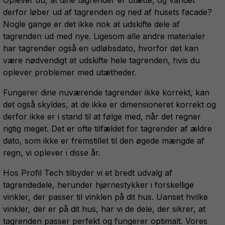
varesiden
derfor løber ud af tagrenden og ned af husets facade?
Nogle gange er det ikke nok at udskifte dele af
tagrenden ud med nye. Ligesom alle andre materialer
har tagrender også en udløbsdato, hvorfor det kan
være nødvendigt at udskifte hele tagrenden, hvis du
oplever problemer med utætheder.
Fungerer dine nuværende tagrender ikke korrekt, kan
det også skyldes, at de ikke er dimensioneret korrekt og
derfor ikke er i stand til at følge med, når det regner
rigtig meget. Det er ofte tilfældet for tagrender af ældre
dato, som ikke er fremstillet til den øgede mængde af
regn, vi oplever i disse år.
Hos Profil Tech tilbyder vi et bredt udvalg af
tagrendedele, herunder hjørnestykker i forskellige
vinkler, der passer til vinklen på dit hus. Uanset hvilke
vinkler, der er på dit hus, har vi de dele, der sikrer, at
tagrenden passer perfekt og fungerer optimalt. Vores