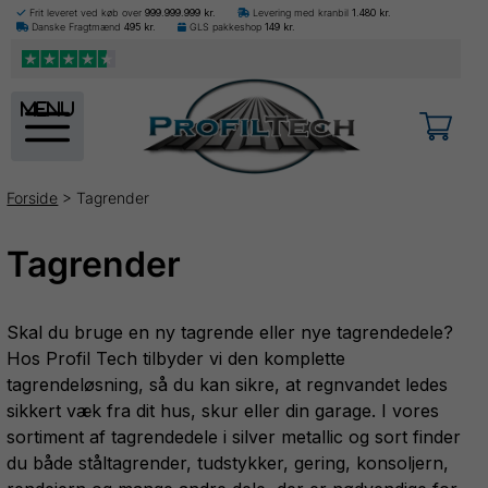
Frit leveret ved køb over
999.999.999
kr.
Levering med kranbil
1.480
kr.
Danske Fragtmænd
495
kr.
GLS pakkeshop
149
kr.
menu
Forside
> Tagrender
Tagrender
Skal du bruge en ny tagrende eller nye tagrendedele?
Hos Profil Tech tilbyder vi den komplette
tagrendeløsning, så du kan sikre, at regnvandet ledes
sikkert væk fra dit hus, skur eller din garage. I vores
sortiment af tagrendedele i silver metallic og sort finder
du både ståltagrender, tudstykker, gering, konsoljern,