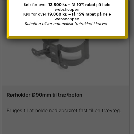
har
Køb for over
12.800 kr. –
få
10% rabat
på hele
KØB MERE, SPAR MERE
webshoppen
flere
få rabat op til 15% rabat
Køb for over
19.800
kr.
– få
15%
rabat
på hele
fratrækkes i kassen
varianter.
webshoppen
Rabatten bliver automatisk fratrukket i kurven.
Mulighederne
kan
vælges
på
varesiden
Rørholder Ø90mm til træ/beton
Bruges til at holde nedløbsrøret fast til en trævæg.