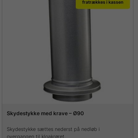
fratrækkes i kassen
varianter.
Mulighederne
kan
vælges
på
varesiden
Skydestykke med krave – Ø90
Skydestykke sættes nederst på nedløb i
overgangen til kloakrøret.