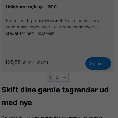
Udløbsrør m/klap – Ø90
Bruges midt på nedløbsrøret, hvis man ønsker at
vandet skal ledes over i en regnvandsbeholder i
stedet for ned i kloakken.
405,55
kr.
inkl. moms
Se mere
Dette
vare
1
2
→
har
flere
Skift dine gamle tagrender ud
varianter.
Mulighederne
med nye
kan
vælges
på
Oplever du, at dine tagrender er utætte, og vandet