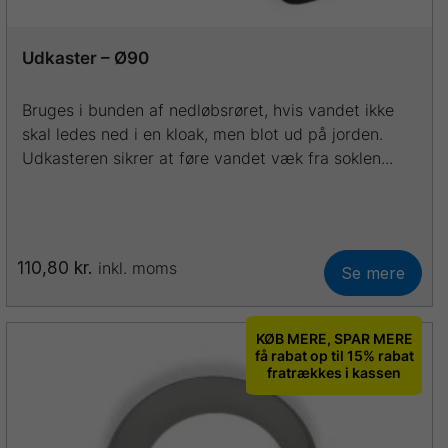
Udkaster – Ø90
Bruges i bunden af nedløbsrøret, hvis vandet ikke
skal ledes ned i en kloak, men blot ud på jorden.
Udkasteren sikrer at føre vandet væk fra soklen...
110,80
kr.
inkl. moms
Se mere
Dette
vare
har
KØB MERE, SPAR MERE
flere
få rabat op til 15% rabat
fratrækkes i kassen
varianter.
Mulighederne
kan