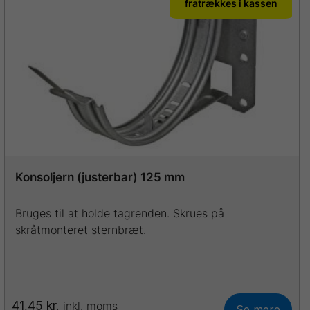
fratrækkes i kassen
varianter.
Mulighederne
kan
vælges
på
varesiden
Konsoljern (justerbar) 125 mm
Bruges til at holde tagrenden. Skrues på
skråtmonteret sternbræt.
41,45
kr.
inkl. moms
Se mere