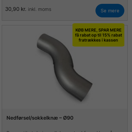
30,90
kr.
inkl. moms
Se mere
Dette
vare
har
KØB MERE, SPAR MERE
flere
få rabat op til 15% rabat
fratrækkes i kassen
varianter.
Mulighederne
kan
vælges
på
varesiden
Nedførsel/sokkelknæ – Ø90