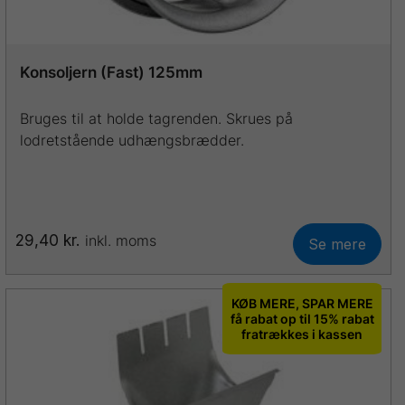
Konsoljern (Fast) 125mm
Bruges til at holde tagrenden. Skrues på
lodretstående udhængsbrædder.
29,40
kr.
inkl. moms
Se mere
Dette
vare
har
KØB MERE, SPAR MERE
flere
få rabat op til 15% rabat
fratrækkes i kassen
varianter.
Mulighederne
kan