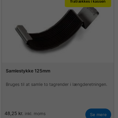
fratrækkes i kassen
varianter.
Mulighederne
kan
vælges
på
varesiden
Samlestykke 125mm
Bruges til at samle to tagrender i længderetningen.
48,25
kr.
inkl. moms
Se mere
Dette