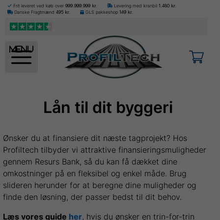
Frit leveret ved køb over
999.999.999
kr.
Levering med kranbil
1.480
kr.
Danske Fragtmænd
495
kr.
GLS pakkeshop
149
kr.
menu
Lån til dit byggeri
Ønsker du at finansiere dit næste tagprojekt? Hos
Profiltech tilbyder vi attraktive finansieringsmuligheder
gennem Resurs Bank, så du kan få dækket dine
omkostninger på en fleksibel og enkel måde. Brug
slideren herunder for at beregne dine muligheder og
finde den løsning, der passer bedst til dit behov.
Læs vores guide
her
, hvis du ønsker en trin-for-trin