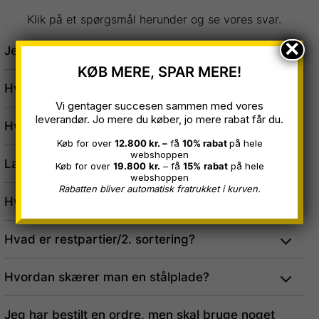
Klik på et spørgsmål herunder og se vores svar.
×
Jeres tilbud er billigere, er kvaliteten stadig i top?
KØB MERE, SPAR MERE!
Hvornår skal man bruge dripstop dug?
Vi gentager succesen sammen med vores
leverandør. Jo mere du køber, jo mere rabat får du.
Hvad er forskellen på 20 og 40 års garanti?
Køb for over
12.800 kr. –
få
10% rabat
på hele
webshoppen
Laver I special-inddækninger?
Køb for over
19.800
kr.
– få
15%
rabat
på hele
webshoppen
Rabatten bliver automatisk fratrukket i kurven.
Hvad er forskellen på “lagervare” og “ønsket mål”?
Hvad er restpartier/2. sortering?
Hvordan skærer man en stålplade?
Jeg har bestilt en ordre, men skal bruge noget