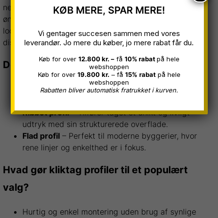
netop den profil, der passer bedst til husets stil og det
KØB MERE, SPAR MERE!
ønskede visuelle udtryk. Nogle profiler har et klassisk
look med markante linjer, mens andre giver et mere
Vi gentager succesen sammen med vores
diskret og minimalistisk udtryk.
leverandør. Jo mere du køber, jo mere rabat får du.
Køb for over
12.800 kr. –
få
10% rabat
på hele
De forskellige kliktag profiler
webshoppen
Køb for over
19.800
kr.
– få
15%
rabat
på hele
webshoppen
Panelprofil
– En klassisk løsning med skarpe linjer,
Rabatten bliver automatisk fratrukket i kurven.
der skaber en elegant og harmonisk flade.
Ribbet profil
– Tilfører taget et unikt og livligt
udtryk med sin strukturerede overflade.
Flad profil
– Perfekt til moderne byggerier, hvor
rene linjer og enkelthed er i fokus.
Hvad gør kliktag profiler til et populært
valg?
Hurtig og enkel montering uden brug af synlige