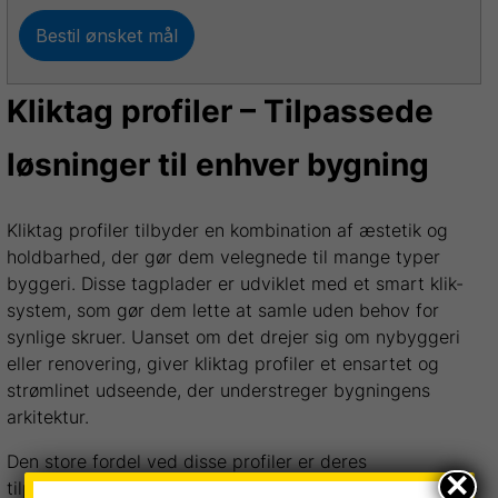
Bestil ønsket mål
Kliktag profiler – Tilpassede
løsninger til enhver bygning
Kliktag profiler tilbyder en kombination af æstetik og
holdbarhed, der gør dem velegnede til mange typer
byggeri. Disse tagplader er udviklet med et smart klik-
system, som gør dem lette at samle uden behov for
synlige skruer. Uanset om det drejer sig om nybyggeri
eller renovering, giver kliktag profiler et ensartet og
strømlinet udseende, der understreger bygningens
arkitektur.
Den store fordel ved disse profiler er deres
×
tilpasningsevne. Med forskellige designs kan man vælge