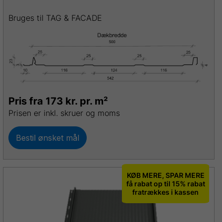
Bruges til TAG & FACADE
Pris fra 173 kr. pr. m²
Prisen er inkl. skruer og moms
Bestil ønsket mål
KØB MERE, SPAR MERE
få rabat op til 15% rabat
fratrækkes i kassen