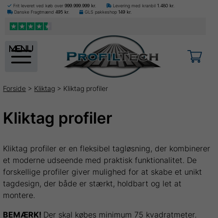
Frit leveret ved køb over
999.999.999
kr.
Levering med kranbil
1.480
kr.
Danske Fragtmænd
495
kr.
GLS pakkeshop
149
kr.
menu
Forside
>
Kliktag
> Kliktag profiler
Kliktag profiler
Kliktag profiler er en fleksibel tagløsning, der kombinerer
et moderne udseende med praktisk funktionalitet. De
forskellige profiler giver mulighed for at skabe et unikt
tagdesign, der både er stærkt, holdbart og let at
montere.
BEMÆRK!
Der skal købes minimum 75 kvadratmeter.