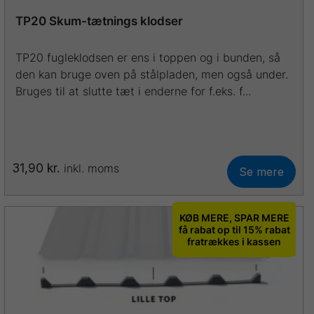
TP20 Skum-tætnings klodser
TP20 fugleklodsen er ens i toppen og i bunden, så
den kan bruge oven på stålpladen, men også under.
Bruges til at slutte tæt i enderne for f.eks. f...
31,90
kr.
inkl. moms
Se mere
KØB MERE, SPAR MERE
få rabat op til 15% rabat
fratrækkes i kassen