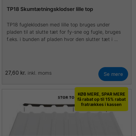
TP18 Skumtætningsklodser lille top
TP18 fugleklodsen med lille top bruges under
pladen til at slutte tæt for fy-sne og fugle, bruges
f.eks. i bunden af pladen hvor den slutter tæt i ...
27,60
kr.
inkl. moms
Se mere
KØB MERE, SPAR MERE
få rabat op til 15% rabat
fratrækkes i kassen