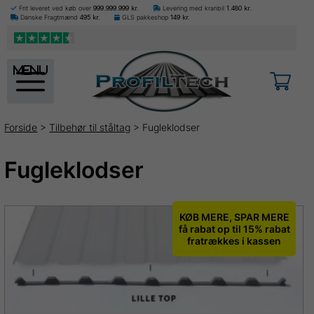
Frit leveret ved køb over
999.999.999
kr.
Levering med kranbil
1.480
kr.
Danske Fragtmænd
495
kr.
GLS pakkeshop
149
kr.
menu
Forside
>
Tilbehør til ståltag
> Fugleklodser
Fugleklodser
KØB MERE, SPAR MERE
få rabat op til 15% rabat
fratrækkes i kassen