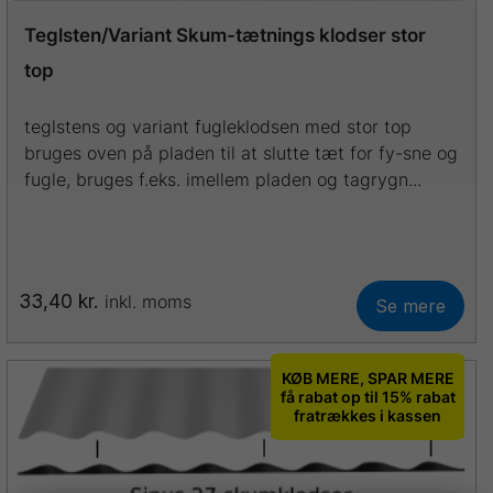
Teglsten/Variant Skum-tætnings klodser stor
top
teglstens og variant fugleklodsen med stor top
bruges oven på pladen til at slutte tæt for fy-sne og
fugle, bruges f.eks. imellem pladen og tagrygn...
33,40
kr.
inkl. moms
Se mere
KØB MERE, SPAR MERE
få rabat op til 15% rabat
fratrækkes i kassen