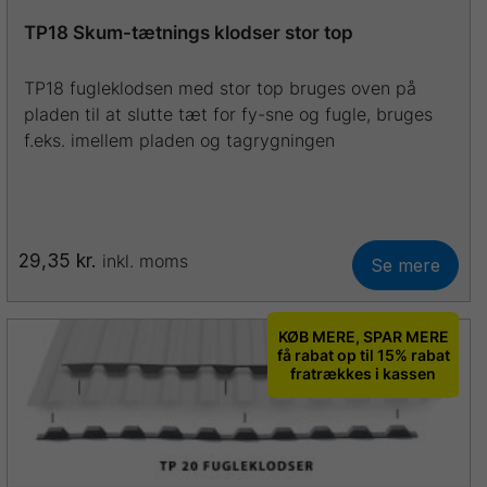
TP18 Skum-tætnings klodser stor top
TP18 fugleklodsen med stor top bruges oven på
pladen til at slutte tæt for fy-sne og fugle, bruges
f.eks. imellem pladen og tagrygningen
29,35
kr.
inkl. moms
Se mere
KØB MERE, SPAR MERE
få rabat op til 15% rabat
fratrækkes i kassen