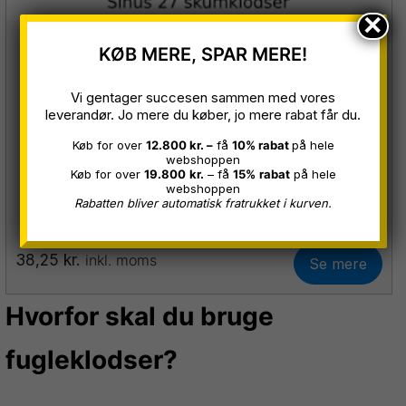
×
Sinus 27 Skum-tætnings klodser
KØB MERE, SPAR MERE!
Sinus 27 skum-tætningsklodser bruges under
Vi gentager succesen sammen med vores
leverandør. Jo mere du køber, jo mere rabat får du.
pladen for at sikre tætning mod fygesne og fugle.
De placeres typisk i bunden af pladen, hvor den
Køb for over
12.800 kr. –
få
10% rabat
på hele
slutte...
webshoppen
Køb for over
19.800
kr.
– få
15%
rabat
på hele
webshoppen
Rabatten bliver automatisk fratrukket i kurven.
38,25
kr.
inkl. moms
Se mere
Hvorfor skal du bruge
fugleklodser?