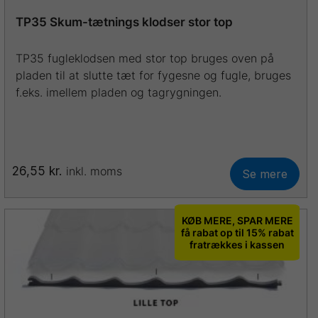
TP35 Skum-tætnings klodser stor top
TP35 fugleklodsen med stor top bruges oven på
pladen til at slutte tæt for fygesne og fugle, bruges
f.eks. imellem pladen og tagrygningen.
26,55
kr.
inkl. moms
Se mere
KØB MERE, SPAR MERE
få rabat op til 15% rabat
fratrækkes i kassen