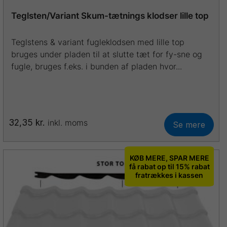
Teglsten/Variant Skum-tætnings klodser lille top
Teglstens & variant fugleklodsen med lille top
bruges under pladen til at slutte tæt for fy-sne og
fugle, bruges f.eks. i bunden af pladen hvor...
32,35
kr.
inkl. moms
Se mere
KØB MERE, SPAR MERE
få rabat op til 15% rabat
fratrækkes i kassen