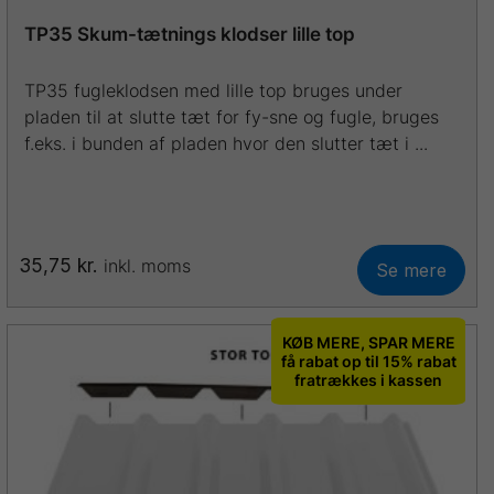
TP35 Skum-tætnings klodser lille top
TP35 fugleklodsen med lille top bruges under
pladen til at slutte tæt for fy-sne og fugle, bruges
f.eks. i bunden af pladen hvor den slutter tæt i ...
35,75
kr.
inkl. moms
Se mere
KØB MERE, SPAR MERE
få rabat op til 15% rabat
fratrækkes i kassen