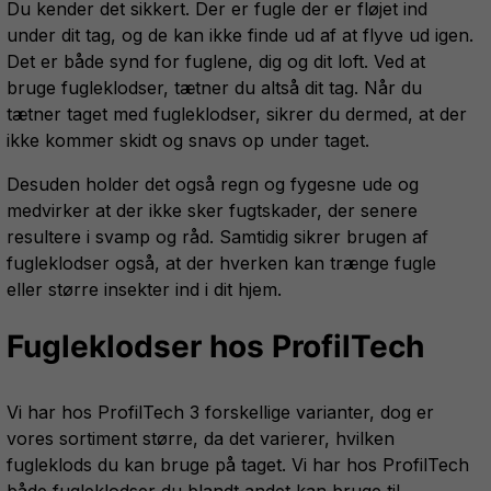
Du kender det sikkert. Der er fugle der er fløjet ind
under dit tag, og de kan ikke finde ud af at flyve ud igen.
Det er både synd for fuglene, dig og dit loft. Ved at
bruge fugleklodser, tætner du altså dit tag. Når du
tætner taget med fugleklodser, sikrer du dermed, at der
ikke kommer skidt og snavs op under taget.
Desuden holder det også regn og fygesne ude og
medvirker at der ikke sker fugtskader, der senere
resultere i svamp og råd. Samtidig sikrer brugen af
fugleklodser også, at der hverken kan trænge fugle
eller større insekter ind i dit hjem.
Fugleklodser hos ProfilTech
Vi har hos ProfilTech 3 forskellige varianter, dog er
vores sortiment større, da det varierer, hvilken
fugleklods du kan bruge på taget. Vi har hos ProfilTech
både fugleklodser du blandt andet kan bruge til