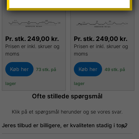
Restparti
Restparti
Pr. stk.
249,00
kr.
Pr. stk.
249,00
kr.
Prisen er inkl. skruer og
Prisen er inkl. skruer og
moms
moms
Køb her
Køb her
73 stk. på
49 stk. på
lager
lager
Ofte stillede spørgsmål
Klik på et spørgsmål herunder og se vores svar.
Jeres tilbud er billigere, er kvaliteten stadig i top?