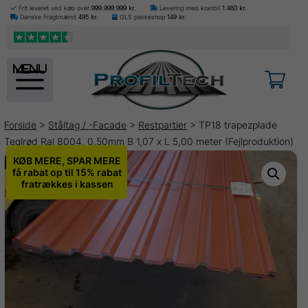
Frit leveret ved køb over
999.999.999
kr.
Levering med kranbil
1.480
kr.
Danske Fragtmænd
495
kr.
GLS pakkeshop
149
kr.
menu
Forside
>
Ståltag / -Facade
>
Restpartier
> TP18 trapezplade
Teglrød Ral 8004, 0,50mm B 1,07 x L 5,00 meter (Fejlproduktion)
KØB MERE, SPAR MERE
få rabat op til 15% rabat
fratrækkes i kassen