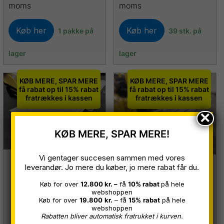
moms
moms
Køb her
Køb her
1 pakke på
39 stk. på
lager
lager
KØB MERE, SPAR MERE
KØB MERE, SPAR MERE
få rabat op til 15% rabat
få rabat op til 15% rabat
fratrækkes i kassen
fratrækkes i kassen
×
KØB MERE, SPAR MERE!
Vi gentager succesen sammen med vores
VP35 Trapezplader
leverandør. Jo mere du køber, jo mere rabat får du.
TP35 Trapezplader
Hvid Ral 9010 0,50
Køb for over
12.800 kr. –
få
10% rabat
på hele
Silver Ral 9006, 0,50
webshoppen
mm B 1,00 x 3,00
Køb for over
19.800
kr.
– få
15%
rabat
på hele
mm B 1,00 x 3,00
webshoppen
meter
Rabatten bliver automatisk fratrukket i kurven.
meter