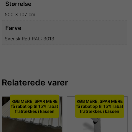
Størrelse
500 × 107 cm
Farve
Svensk Rød RAL: 3013
Relaterede varer
KØB MERE, SPAR MERE
KØB MERE, SPAR MERE
få rabat op til 15% rabat
få rabat op til 15% rabat
fratrækkes i kassen
fratrækkes i kassen