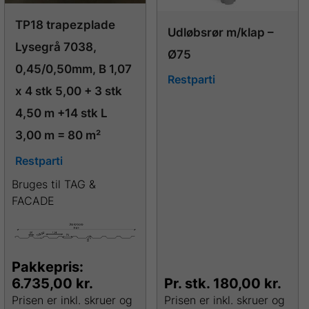
TP18 trapezplade
Udløbsrør m/klap –
Lysegrå 7038,
Ø75
0,45/0,50mm, B 1,07
Restparti
x 4 stk 5,00 + 3 stk
4,50 m +14 stk L
3,00 m = 80 m²
Restparti
Bruges til TAG &
FACADE
Pakkepris:
6.735,00
kr.
Pr. stk.
180,00
kr.
Prisen er inkl. skruer og
Prisen er inkl. skruer og