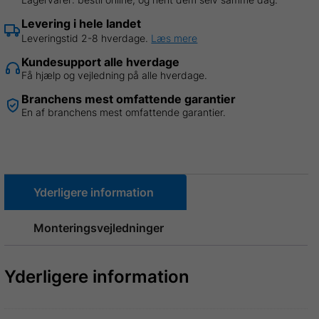
5,00
Levering i hele landet
meter
Leveringstid 2-8 hverdage.
Læs mere
(Fejlproduktion)
Kundesupport alle hverdage
antal
Få hjælp og vejledning på alle hverdage.
Branchens mest omfattende garantier
En af branchens mest omfattende garantier.
Yderligere information
Monteringsvejledninger
Yderligere information