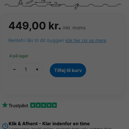
449,00
kr.
inkl. moms
Rentefri lån til dit byggeri
klik her og se mere
4 på lager
TP18
Tilføj til kurv
trapezplade
Teglrød
Ral
8004,
0,50mm
B
1,07
x
Klik & Afhent - Klar indenfor en time
L
Lagervarer: bestil online, og hent dem selv samme dag.