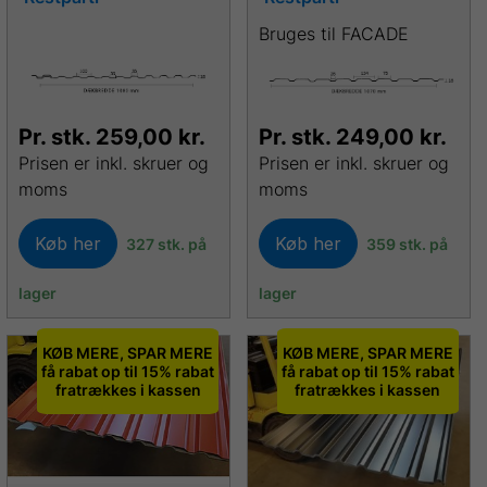
Bruges til FACADE
Pr. stk.
259,00
kr.
Pr. stk.
249,00
kr.
Prisen er inkl. skruer og
Prisen er inkl. skruer og
moms
moms
Køb her
Køb her
327 stk. på
359 stk. på
lager
lager
KØB MERE, SPAR MERE
KØB MERE, SPAR MERE
få rabat op til 15% rabat
få rabat op til 15% rabat
fratrækkes i kassen
fratrækkes i kassen