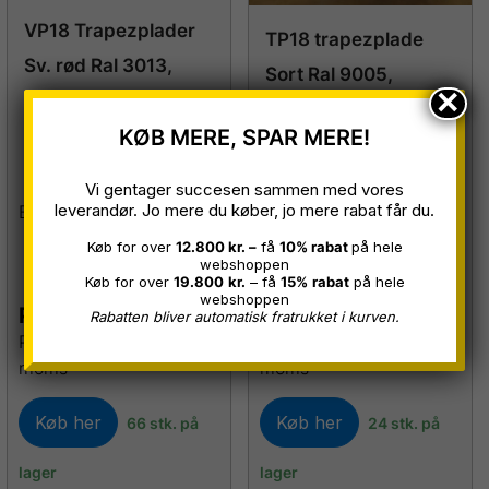
VP18 Trapezplader
TP18 trapezplade
Sv. rød Ral 3013,
Sort Ral 9005,
×
0,50 mm, B 1,07 x L
0,45/0,50mm B 1,07
KØB MERE, SPAR MERE!
3,00 m
x L 3,00 m.
Restparti
Restparti
Vi gentager succesen sammen med vores
leverandør. Jo mere du køber, jo mere rabat får du.
Bruges til FACADE
Køb for over
12.800 kr. –
få
10% rabat
på hele
webshoppen
Køb for over
19.800
kr.
– få
15%
rabat
på hele
webshoppen
Pr. stk.
239,00
kr.
Pr. stk.
249,00
kr.
Rabatten bliver automatisk fratrukket i kurven.
Prisen er inkl. skruer og
Prisen er inkl. skruer og
moms
moms
Køb her
Køb her
66 stk. på
24 stk. på
lager
lager