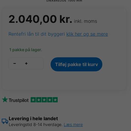
2.040,00
kr.
inkl. moms
Rentefri lån til dit byggeri
klik her og se mere
1 pakke på lager.
VP35
Tilføj pakke til kurv
trapezplade
Gul
Ral
1002,
0,50mm
7
stk.
B
Levering i hele landet
1,00
Leveringstid 8-14 hverdage.
Læs mere
x