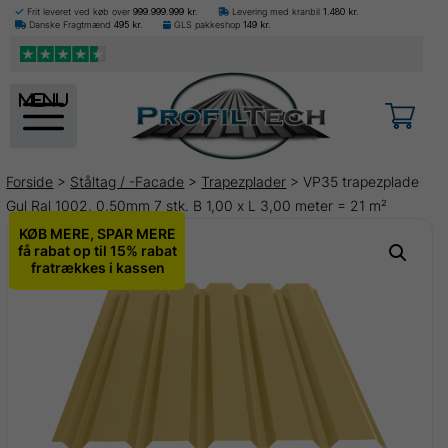
Frit leveret ved køb over
999.999.999
kr.
Levering med kranbil
1.480
kr.
Danske Fragtmænd
495
kr.
GLS pakkeshop
149
kr.
menu
Forside
>
Ståltag / -Facade
>
Trapezplader
> VP35 trapezplade
Gul Ral 1002, 0,50mm 7 stk. B 1,00 x L 3,00 meter = 21 m²
KØB MERE, SPAR MERE
få rabat op til 15% rabat
fratrækkes i kassen