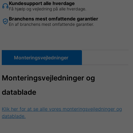
Kundesupport alle hverdage
L
Få hjælp og vejledning på alle hverdage.
3,00
Branchens mest omfattende garantier
meter
En af branchens mest omfattende garantier.
=
21
m²
antal
Monteringsvejledninger
Monteringsvejledninger og
datablade
Klik her for at se alle vores monteringsvejledninger og
datablade.