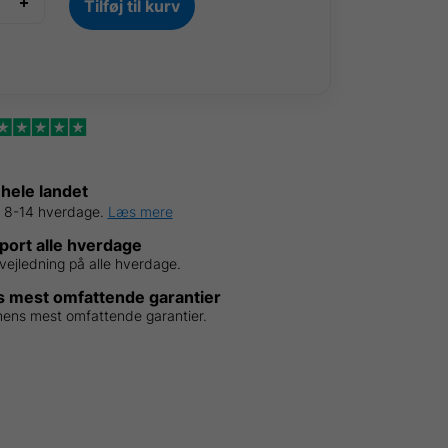
Tilføj til kurv
der
 hele landet
d 8-14 hverdage.
Læs mere
ort alle hverdage
vejledning på alle hverdage.
 mest omfattende garantier
hens mest omfattende garantier.