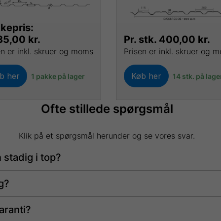
kepris:
35,00
kr.
Pr. stk.
400,00
kr.
en er inkl. skruer og moms
Prisen er inkl. skruer og 
b her
Køb her
1 pakke på lager
14 stk. på lage
Ofte stillede spørgsmål
Klik på et spørgsmål herunder og se vores svar.
n stadig i top?
g?
aranti?