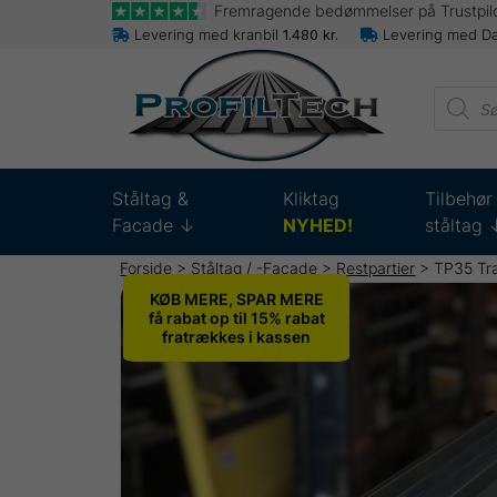
Fremragende bedømmelser på Trustpil
Levering med kranbil
1.480
kr.
Levering med D
Produc
search
Ståltag &
Kliktag
Tilbehør 
Facade ↓
NYHED!
ståltag 
Forside
>
Ståltag / -Facade
>
Restpartier
> TP35 Tra
KØB MERE, SPAR MERE
få rabat op til 15% rabat
fratrækkes i kassen