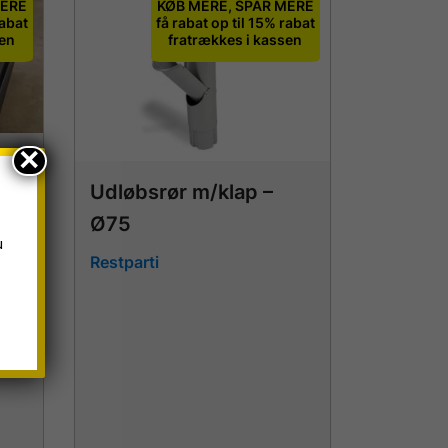
MERE
KØB MERE, SPAR MERE
rabat
få rabat op til 15% rabat
sen
fratrækkes i kassen
×
Udløbsrør m/klap –
 B
Ø75
u
Restparti