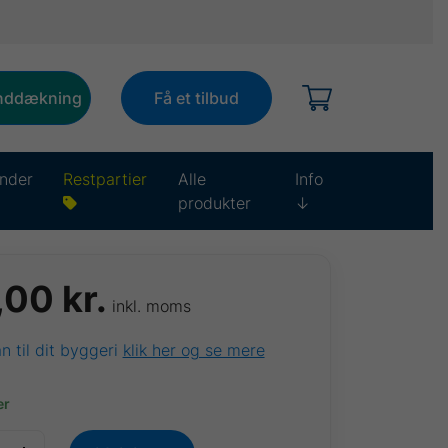
inddækning
Få et tilbud
nder
Restpartier
Alle
Info
produkter
↓
,00
kr.
inkl. moms
ån til dit byggeri
klik her og se mere
er