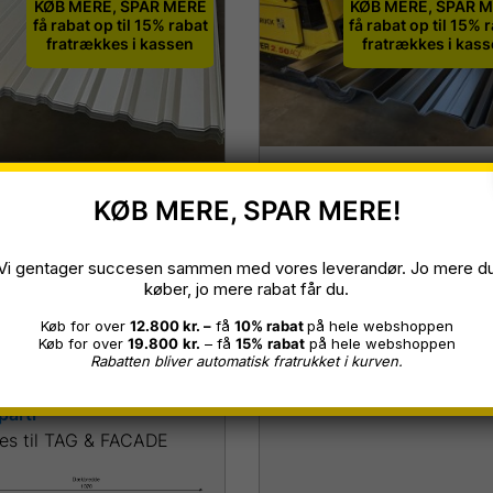
KØB MERE, SPAR MERE
KØB MERE, SPAR 
få rabat op til 15% rabat
få rabat op til 15% 
fratrækkes i kassen
fratrækkes i kas
VP35 Trapezplader
8 trapezplade
KØB MERE, SPAR MERE!
Sort 9005, 0,50 mm
egrå 7038,
1,00 x 4,20 meter
5/0,50mm, B 1,07 x
Vi gentager succesen sammen med vores leverandør. Jo mere d
(fejlproduktion)
køber, jo mere rabat får du.
tk 5,00 + 3 stk 4,50
Køb for over
12.800 kr. –
få
10% rabat
på hele webshoppen
Restparti
14 stk L 3,00 m =
Køb for over
19.800
kr.
– få
15%
rabat
på hele webshoppen
Rabatten bliver automatisk fratrukket i kurven.
m²
parti
es til TAG & FACADE