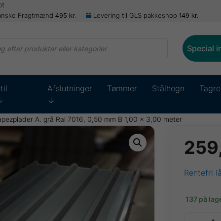
ot
anske Fragtmænd
495
kr.
Levering til GLS pakkeshop
149
kr.
ts
Special 
til
Afslutninger
Tømmer
Stålhegn
Tagre
↓
↓
pezplader A. grå Ral 7016, 0,50 mm B 1,00 x 3,00 meter
259
Rentefri l
137 på lag
TP35