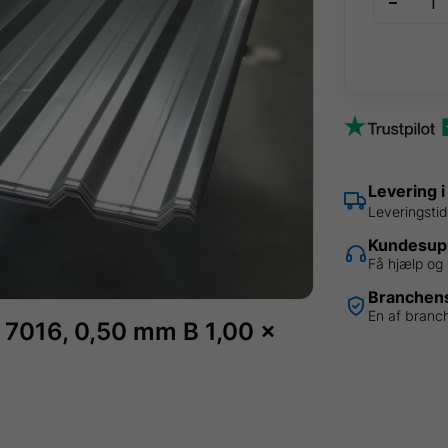
Trapezpla
A.
grå
Ral
7016,
0,50
mm
B
Levering i
1,00
Leveringsti
x
Kundesupp
3,00
Få hjælp og 
meter
Branchens
antal
En af branc
 7016, 0,50 mm B 1,00 x