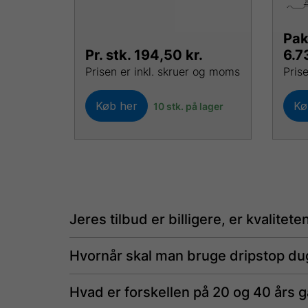
Pak
Pr. stk.
194,50
kr.
6.7
Prisen er inkl. skruer og moms
Pris
Køb her
Kø
10 stk. på lager
Jeres tilbud er billigere, er kvalitete
Hvornår skal man bruge dripstop du
Hvad er forskellen på 20 og 40 års g