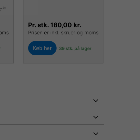
Pr. stk.
180,00
kr.
moms
Prisen er inkl. skruer og moms
Køb her
r
39 stk. på lager