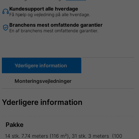
L
Kundesupport alle hverdage
5,30
Få hjælp og vejledning på alle hverdage.
meter
Branchens mest omfattende garantier
=
En af branchens mest omfattende garantier.
68
m²
(Fejlproduktion)
antal
Yderligere information
Monteringsvejledninger
Yderligere information
Pakke
14 stk. 7.74 meters (116 m²), 31 stk. 3 meters (100