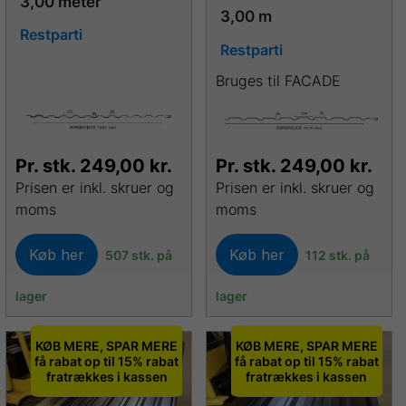
3,00 meter
3,00 m
Restparti
Restparti
Bruges til FACADE
Pr. stk.
249,00
kr.
Pr. stk.
249,00
kr.
Prisen er inkl. skruer og
Prisen er inkl. skruer og
moms
moms
Køb her
Køb her
507 stk. på
112 stk. på
lager
lager
KØB MERE, SPAR MERE
KØB MERE, SPAR MERE
få rabat op til 15% rabat
få rabat op til 15% rabat
fratrækkes i kassen
fratrækkes i kassen