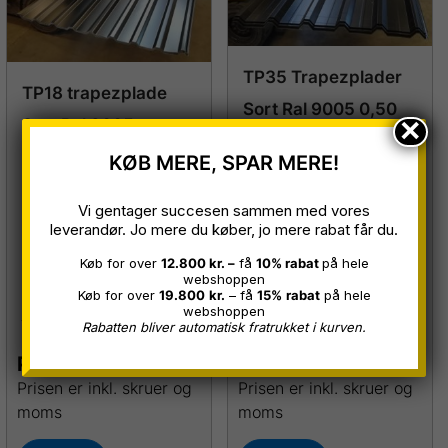
TP35 Trapezplader
TP18 trapezplade
Sort Ral 9005 0,50
×
Sort Ral 9005, m.
mm B 1,00 x 3,00
dripstop,
KØB MERE, SPAR MERE!
meter
0,45/0,5mm B 1,07 x
Restparti
Vi gentager succesen sammen med vores
L 3,00 m.
leverandør. Jo mere du køber, jo mere rabat får du.
Restparti
Køb for over
12.800 kr. –
få
10% rabat
på hele
webshoppen
Køb for over
19.800
kr.
– få
15%
rabat
på hele
webshoppen
Rabatten bliver automatisk fratrukket i kurven.
Pr. stk.
279,00
kr.
Pr. stk.
259,00
kr.
Prisen er inkl. skruer og
Prisen er inkl. skruer og
moms
moms