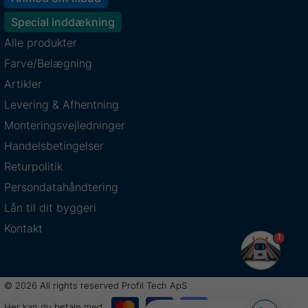
Special inddækning
Alle produkter
Farve/Belægning
Artikler
Levering & Afhentning
Monteringsvejledninger
Handelsbetingelser
Returpolitik
Persondatahåndtering
Lån til dit byggeri
Kontakt
1
© 2026 All rights reserved Profil Tech ApS
Her kan du betale med