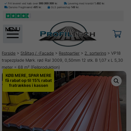
Frit leveret ved køb over
999.999.999
kr.
Levering med kranbil
1.480
kr.
Danske Fragtmænd
495
kr.
GLS pakkeshop
149
kr.
menu
Forside
>
Ståltag / -Facade
>
Restpartier
>
2. sortering
> VP18
trapezplade Mørk. rød Ral 3009, 0,50mm 12 stk. B 1,07 x L 5,30
meter = 68 m² (Fejlproduktion)
KØB MERE, SPAR MERE
få rabat op til 15% rabat
fratrækkes i kassen