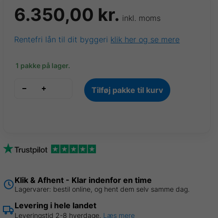
6.350,00
kr.
inkl. moms
Rentefri lån til dit byggeri
klik her og se mere
1 pakke på lager.
VP18
Tilføj pakke til kurv
trapezplade
Mørk.
rød
Ral
3009,
0,50mm
12
stk.
Klik & Afhent - Klar indenfor en time
B
Lagervarer: bestil online, og hent dem selv samme dag.
1,07
Levering i hele landet
x
Leveringstid 2-8 hverdage.
Læs mere