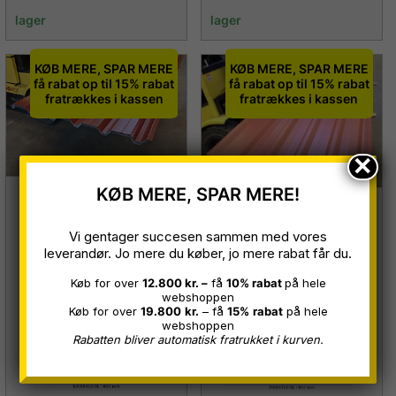
lager
lager
KØB MERE, SPAR MERE
KØB MERE, SPAR MERE
få rabat op til 15% rabat
få rabat op til 15% rabat
fratrækkes i kassen
fratrækkes i kassen
×
KØB MERE, SPAR MERE!
VP35 Trapezplader
TP35 Trapezplader
Mørk rød Ral 3009
Vi gentager succesen sammen med vores
Teglrød Ral 8004,
leverandør. Jo mere du køber, jo mere rabat får du.
0,50 mm B 1,00 x
0,50 mm B 1,00 x
Køb for over
12.800 kr. –
få
10% rabat
på hele
3,00 meter
webshoppen
3,00 meter
Køb for over
19.800
kr.
– få
15%
rabat
på hele
Restparti
webshoppen
Restparti
Rabatten bliver automatisk fratrukket i kurven.