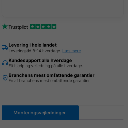
Silkegrå
Ral
7044,
0,50mm,
14
stk
B
Levering i hele landet
1,07
Leveringstid 8-14 hverdage.
Læs mere
x
Kundesupport alle hverdage
L
Få hjælp og vejledning på alle hverdage.
3,00
Branchens mest omfattende garantier
m
En af branchens mest omfattende garantier.
=
44
m²
antal
Monteringsvejledninger