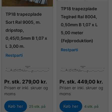
TP18 trapezplade
TP18 trapezplade
Teglrød Ral 8004,
Sort Ral 9005, m.
0,50mm B 1,07 x L
dripstop,
5,00 meter
0,45/0,5mm B 1,07 x
(Fejlproduktion)
L 3,00 m.
Restparti
Restparti
Pr. stk.
279,00
kr.
Pr. stk.
449,00
kr.
Prisen er inkl. skruer og
Prisen er inkl. skruer og
moms
moms
Køb her
Køb her
25 stk. på
4 stk. på