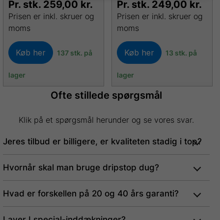
Pr. stk.
259,00
kr.
Pr. stk.
249,00
kr.
Prisen er inkl. skruer og
Prisen er inkl. skruer og
moms
moms
Køb her
Køb her
137 stk. på
13 stk. på
lager
lager
Ofte stillede spørgsmål
Klik på et spørgsmål herunder og se vores svar.
Jeres tilbud er billigere, er kvaliteten stadig i top?
Hvornår skal man bruge dripstop dug?
Hvad er forskellen på 20 og 40 års garanti?
Laver I special-inddækninger?