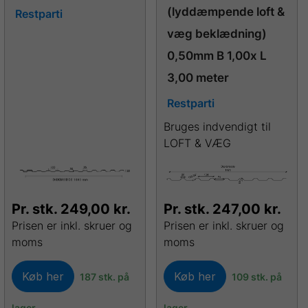
(lyddæmpende loft &
Restparti
væg beklædning)
0,50mm B 1,00x L
3,00 meter
Restparti
Bruges indvendigt til
LOFT & VÆG
Pr. stk.
249,00
kr.
Pr. stk.
247,00
kr.
Prisen er inkl. skruer og
Prisen er inkl. skruer og
moms
moms
Køb her
Køb her
187 stk. på
109 stk. på
lager
lager