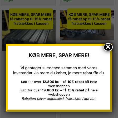
KØB MERE, SPAR MERE
KØB MERE, SPAR MERE
få rabat op til 15% rabat
få rabat op til 15% rabat
fratrækkes i kassen
fratrækkes i kassen
×
VP18 Trapezplader
KØB MERE, SPAR MERE!
Sort Ral 9005,
TP35 Trapezplader
0,45/0,50 mm, B 1,07
A. grå Ral 7016, 0,50
Vi gentager succesen sammen med vores
leverandør. Jo mere du køber, jo mere rabat får du.
x L 3,00 m
mm B 1,00 x 3,00
Køb for over
12.800 kr. –
få
10% rabat
på hele
meter
Restparti
webshoppen
Køb for over
19.800
kr.
– få
15%
rabat
på hele
Restparti
webshoppen
Bruges til FACADE
Rabatten bliver automatisk fratrukket i kurven.