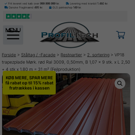
Frit leveret ved køb over
999.999.999
kr.
Levering med kranbil
1.480
kr.
Danske Fragtmænd
495
kr.
GLS pakkeshop
149
kr.
menu
Forside
>
Ståltag / -Facade
>
Restpartier
>
2. sortering
> VP18
trapezplade Mørk. rød Ral 3009, 0,50mm, B 1,07 x 9 stk. x L 2,50
+ 4 stk x 1,80 m = 31 m² (Fejlproduktion)
KØB MERE, SPAR MERE
få rabat op til 15% rabat
fratrækkes i kassen