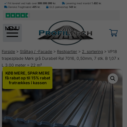
Frit leveret ved køb over
999.999.999
kr.
Levering med kranbil
1.480
kr.
Danske Fragtmænd
495
kr.
GLS pakkeshop
149
kr.
menu
Forside
>
Ståltag / -Facade
>
Restpartier
>
2. sortering
> VP18
trapezplade Mørk grå Durabell Ral 7016, 0,50mm, 7 stk. B 1,07 x
L 3,00 meter = 22 m²
KØB MERE, SPAR MERE
få rabat op til 15% rabat
fratrækkes i kassen