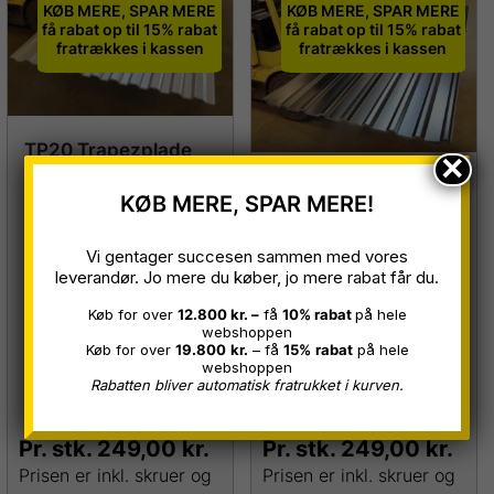
KØB MERE, SPAR MERE
KØB MERE, SPAR MERE
få rabat op til 15% rabat
få rabat op til 15% rabat
fratrækkes i kassen
fratrækkes i kassen
TP20 Trapezplade
×
Lysegrå/ Silver Ral
TP18 trapezplade
KØB MERE, SPAR MERE!
9006, 0,5 mm, B 1,00
Sort Ral 9005,
x L 3,00 meter
Vi gentager succesen sammen med vores
0,45/0,50mm B 1,07
leverandør. Jo mere du køber, jo mere rabat får du.
x L 3,00 m.
Restparti
Køb for over
12.800 kr. –
få
10% rabat
på hele
Restparti
webshoppen
Køb for over
19.800
kr.
– få
15%
rabat
på hele
webshoppen
Rabatten bliver automatisk fratrukket i kurven.
Pr. stk.
249,00
kr.
Pr. stk.
249,00
kr.
Prisen er inkl. skruer og
Prisen er inkl. skruer og