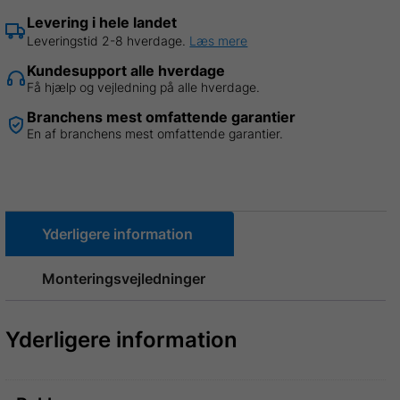
B
Levering i hele landet
1,07
Leveringstid 2-8 hverdage.
Læs mere
x
Kundesupport alle hverdage
L
Få hjælp og vejledning på alle hverdage.
3,00
Branchens mest omfattende garantier
meter
En af branchens mest omfattende garantier.
=
22
m²
antal
Yderligere information
Monteringsvejledninger
Yderligere information