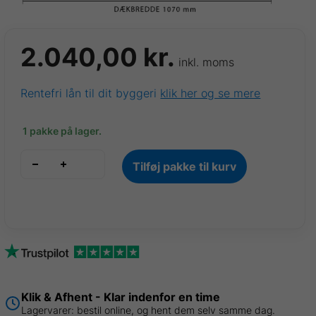
2.040,00
kr.
inkl. moms
Rentefri lån til dit byggeri
klik her og se mere
1 pakke på lager.
VP18
Tilføj pakke til kurv
trapezplade
Mørk
grå
Durabell
Ral
7016,
0,50mm,
7
Klik & Afhent - Klar indenfor en time
stk.
Lagervarer: bestil online, og hent dem selv samme dag.