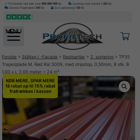
Frit leveret ved køb over
999.999.999
kr.
Levering med kranbil
1.480
kr.
Danske Fragtmænd
495
kr.
GLS pakkeshop
149
kr.
menu
Forside
>
Ståltag / -Facade
>
Restpartier
>
2. sortering
> TP35
Trapezplade M. Rød Ral 3009, med dripstop, 0,50mm, 8 stk. B
1,00 x L 3,00 meter = 24 m²
KØB MERE, SPAR MERE
få rabat op til 15% rabat
fratrækkes i kassen