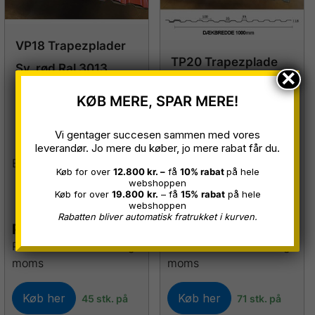
VP18 Trapezplader
TP20 Trapezplade
Sv. rød Ral 3013,
×
Blå Ral 5001, 0,5mm,
0,50 mm, B 1,07 x L
KØB MERE, SPAR MERE!
B 1,00 x L 3,00 meter
3,00 m
Restparti
Vi gentager succesen sammen med vores
Restparti
leverandør. Jo mere du køber, jo mere rabat får du.
Bruges til FACADE
Køb for over
12.800 kr. –
få
10% rabat
på hele
webshoppen
Køb for over
19.800
kr.
– få
15%
rabat
på hele
webshoppen
Rabatten bliver automatisk fratrukket i kurven.
Pr. stk.
239,00
kr.
Pr. stk.
249,00
kr.
Prisen er inkl. skruer og
Prisen er inkl. skruer og
moms
moms
Køb her
Køb her
45 stk. på
71 stk. på