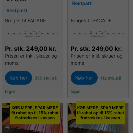
Restparti
Restparti
Bruges til FACADE
Bruges til FACADE
Pr. stk.
249,00
kr.
Pr. stk.
249,00
kr.
Prisen er inkl. skruer og
Prisen er inkl. skruer og
moms
moms
Køb her
Køb her
359 stk. på
112 stk. på
lager
lager
KØB MERE, SPAR MERE
KØB MERE, SPAR MERE
få rabat op til 15% rabat
få rabat op til 15% rabat
fratrækkes i kassen
fratrækkes i kassen