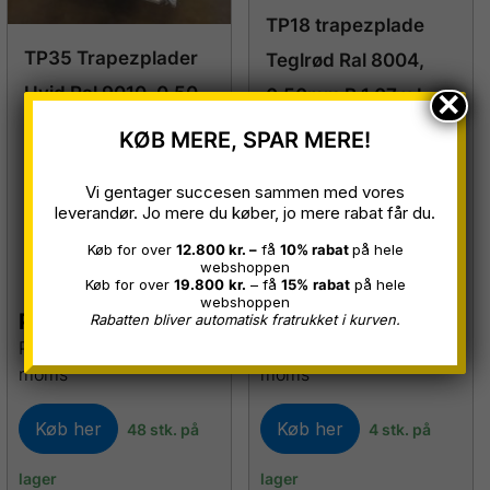
TP18 trapezplade
TP35 Trapezplader
Teglrød Ral 8004,
Hvid Ral 9010, 0,50
×
0,50mm B 1,07 x L
mm B 1,00 x 3,00
5,00 meter
KØB MERE, SPAR MERE!
meter
(Fejlproduktion)
Vi gentager succesen sammen med vores
Restparti
Restparti
leverandør. Jo mere du køber, jo mere rabat får du.
Køb for over
12.800 kr. –
få
10% rabat
på hele
webshoppen
Køb for over
19.800
kr.
– få
15%
rabat
på hele
webshoppen
Pr. stk.
249,00
kr.
Pr. stk.
449,00
kr.
Rabatten bliver automatisk fratrukket i kurven.
Prisen er inkl. skruer og
Prisen er inkl. skruer og
moms
moms
Køb her
Køb her
48 stk. på
4 stk. på
lager
lager