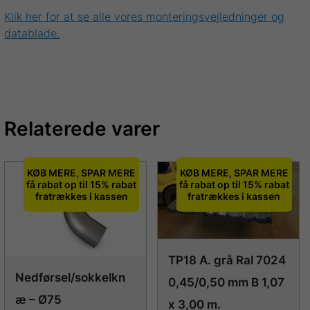
Klik her for at se alle vores monteringsvejledninger og
datablade.
Relaterede varer
KØB MERE, SPAR MERE
KØB MERE, SPAR MERE
få rabat op til 15% rabat
få rabat op til 15% rabat
fratrækkes i kassen
fratrækkes i kassen
TP18 A. grå Ral 7024
Nedførsel/sokkelkn
0,45/0,50 mm B 1,07
æ – Ø75
x 3,00 m.