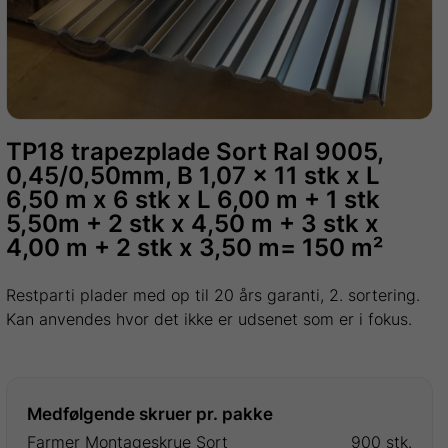
TP18 trapezplade Sort Ral 9005,
0,45/0,50mm, B 1,07 x 11 stk x L
6,50 m x 6 stk x L 6,00 m + 1 stk
5,50m + 2 stk x 4,50 m + 3 stk x
4,00 m + 2 stk x 3,50 m= 150 m²
Restparti plader med op til 20 års garanti, 2. sortering.
Kan anvendes hvor det ikke er udsenet som er i fokus.
Medfølgende skruer pr. pakke
Farmer Montageskrue Sort
900 stk.