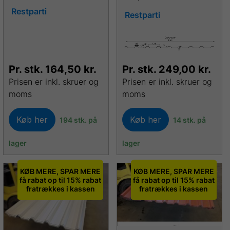
Restparti
Restparti
Pr. stk.
164,50
kr.
Pr. stk.
249,00
kr.
Prisen er inkl. skruer og
Prisen er inkl. skruer og
moms
moms
Køb her
Køb her
194 stk. på
14 stk. på
lager
lager
KØB MERE, SPAR MERE
KØB MERE, SPAR MERE
få rabat op til 15% rabat
få rabat op til 15% rabat
fratrækkes i kassen
fratrækkes i kassen