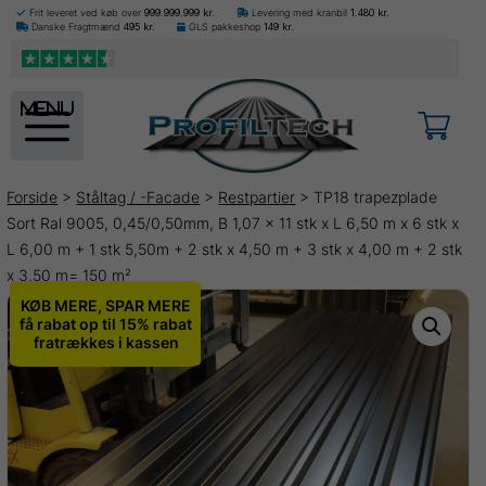
Frit leveret ved køb over
999.999.999
kr.
Levering med kranbil
1.480
kr.
Danske Fragtmænd
495
kr.
GLS pakkeshop
149
kr.
menu
Forside
>
Ståltag / -Facade
>
Restpartier
> TP18 trapezplade
Sort Ral 9005, 0,45/0,50mm, B 1,07 x 11 stk x L 6,50 m x 6 stk x
L 6,00 m + 1 stk 5,50m + 2 stk x 4,50 m + 3 stk x 4,00 m + 2 stk
x 3,50 m= 150 m²
KØB MERE, SPAR MERE
få rabat op til 15% rabat
fratrækkes i kassen