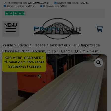
Frit leveret ved køb over
999.999.999
kr.
Levering med kranbil
1.480
kr.
Danske Fragtmænd
495
kr.
GLS pakkeshop
149
kr.
menu
Forside
>
Ståltag / -Facade
>
Restpartier
> TP18 trapezplade
Silkegrå Ral 7044, 0,50mm, 14 stk B 1,07 x L 3,00 m = 44 m²
KØB MERE, SPAR MERE
få rabat op til 15% rabat
fratrækkes i kassen