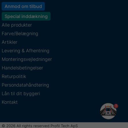
Anmod om tilbud
Special inddækning
Alle produkter
Farve/Belægning
Artikler
Levering & Afhentning
Monteringsvejledninger
Handelsbetingelser
Returpolitik
Persondatahåndtering
Lån til dit byggeri
Kontakt
1
© 2026 All rights reserved Profil Tech ApS