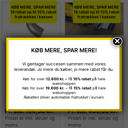
KØB MERE, SPAR MERE
KØB MERE, SPAR MERE
få rabat op til 15% rabat
få rabat op til 15% rabat
fratrækkes i kassen
fratrækkes i kassen
×
VP35 Trapezplader
KØB MERE, SPAR MERE!
Nedførsel/sokkelkn
Sort 9005 0,50 mm
æ – Ø75
B 1,00 x 5,50 meter
Vi gentager succesen sammen med vores
leverandør. Jo mere du køber, jo mere rabat får du.
Restparti
(fejlproduktion)
Køb for over
12.800 kr. –
få
10% rabat
på hele
Restparti
webshoppen
Køb for over
19.800
kr.
– få
15%
rabat
på hele
webshoppen
Rabatten bliver automatisk fratrukket i kurven.
Pr. stk.
164,50
kr.
Pr. stk.
490,00
kr.
Prisen er inkl. skruer og
Prisen er inkl. skruer og
moms
moms