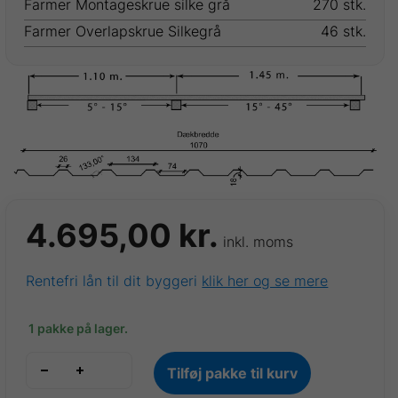
Farmer Montageskrue silke grå
270 stk.
Farmer Overlapskrue Silkegrå
46 stk.
4.695,00
kr.
inkl. moms
Rentefri lån til dit byggeri
klik her og se mere
1 pakke på lager.
TP18
Tilføj pakke til kurv
trapezplade