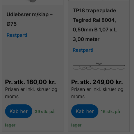
TP18 trapezplade
Udløbsrør m/klap –
Teglrød Ral 8004,
Ø75
0,50mm B 1,07 x L
Restparti
3,00 meter
Restparti
Pr. stk.
180,00
kr.
Pr. stk.
249,00
kr.
Prisen er inkl. skruer og
Prisen er inkl. skruer og
moms
moms
Køb her
Køb her
39 stk. på
16 stk. på
lager
lager