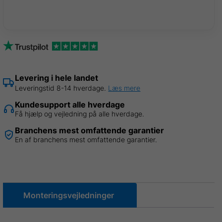
Silkegrå
Ral
7044,
0,50mm,
14
stk
B
Levering i hele landet
1,07
Leveringstid 8-14 hverdage.
Læs mere
x
Kundesupport alle hverdage
L
Få hjælp og vejledning på alle hverdage.
3,00
Branchens mest omfattende garantier
m
En af branchens mest omfattende garantier.
=
44
m²
antal
Monteringsvejledninger