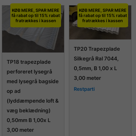
KØB MERE, SPAR MERE
KØB MERE, SPAR MERE
få rabat op til 15% rabat
få rabat op til 15% rabat
fratrækkes i kassen
fratrækkes i kassen
TP20 Trapezplade
Silkegrå Ral 7044,
TP18 trapezplade
0,5mm, B 1,00 x L
perforeret lysegrå
3,00 meter
med lysegrå bagside
Restparti
op ad
(lyddæmpende loft &
væg beklædning)
0,50mm B 1,00x L
3,00 meter