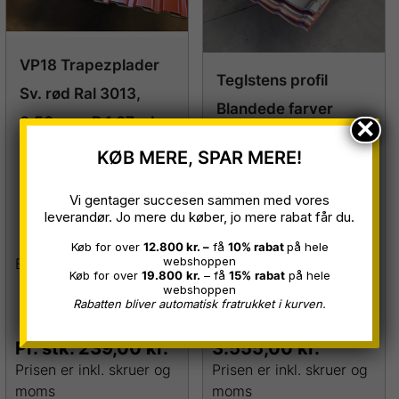
VP18 Trapezplader
Teglstens profil
Sv. rød Ral 3013,
Blandede farver
×
0,50 mm, B 1,07 x L
0,5mm, 12 stk B 1,10
3,00 m
KØB MERE, SPAR MERE!
x L 2,93m = 38 m²
Restparti
inkl. palle
Vi gentager succesen sammen med vores
leverandør. Jo mere du køber, jo mere rabat får du.
Restparti
Køb for over
12.800 kr. –
få
10% rabat
på hele
webshoppen
Bruges til FACADE
Køb for over
19.800
kr.
– få
15%
rabat
på hele
webshoppen
Rabatten bliver automatisk fratrukket i kurven.
Pakkepris:
Pr. stk.
239,00
kr.
3.555,00
kr.
Prisen er inkl. skruer og
Prisen er inkl. skruer og
moms
moms