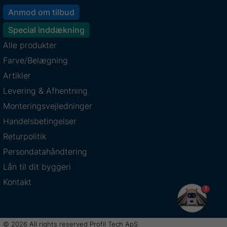
Anmod om tilbud
Special inddækning
Alle produkter
Farve/Belægning
Artikler
Levering & Afhentning
Monteringsvejledninger
Handelsbetingelser
Returpolitik
Persondatahåndtering
Lån til dit byggeri
Kontakt
1
© 2026 All rights reserved Profil Tech ApS