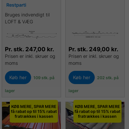
Restparti
Bruges indvendigt til
LOFT & VÆG
Pr. stk.
247,00
kr.
Pr. stk.
249,00
kr.
Prisen er inkl. skruer og
Prisen er inkl. skruer og
moms
moms
Køb her
Køb her
109 stk. på
202 stk. på
lager
lager
KØB MERE, SPAR MERE
KØB MERE, SPAR MERE
få rabat op til 15% rabat
få rabat op til 15% rabat
fratrækkes i kassen
fratrækkes i kassen