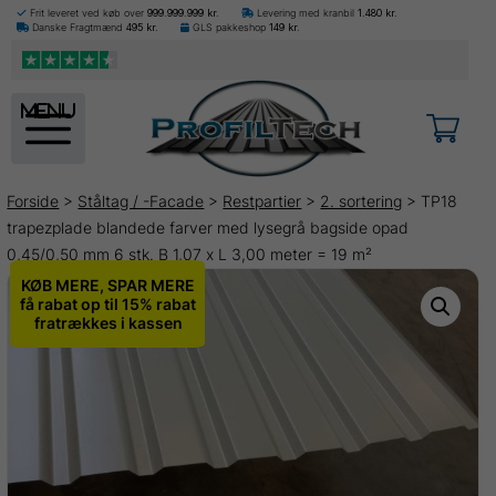
Frit leveret ved køb over
999.999.999
kr.
Levering med kranbil
1.480
kr.
Danske Fragtmænd
495
kr.
GLS pakkeshop
149
kr.
menu
Forside
>
Ståltag / -Facade
>
Restpartier
>
2. sortering
> TP18
trapezplade blandede farver med lysegrå bagside opad
0,45/0,50 mm 6 stk. B 1,07 x L 3,00 meter = 19 m²
KØB MERE, SPAR MERE
få rabat op til 15% rabat
fratrækkes i kassen