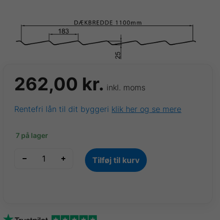
262,00
kr.
inkl. moms
Rentefri lån til dit byggeri
klik her og se mere
7 på lager
Teglsten
Tilføj til kurv
Sort,
Ral
9005,
0,5mm,
B