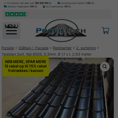
Frit leveret ved køb over
999.999.999
kr.
Levering med kranbil
1.480
kr.
Danske Fragtmænd
495
kr.
GLS pakkeshop
149
kr.
menu
Forside
>
Ståltag / -Facade
>
Restpartier
>
2. sortering
>
Teglsten Sort, Ral 9005, 0,5mm, B 1,1 x L 2,93 meter.
KØB MERE, SPAR MERE
få rabat op til 15% rabat
fratrækkes i kassen