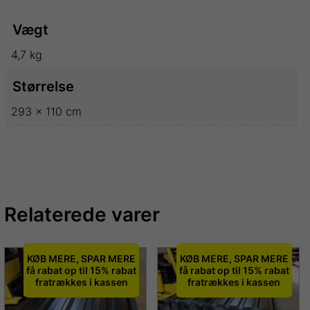
Vægt
4,7 kg
Størrelse
293 × 110 cm
Relaterede varer
KØB MERE, SPAR MERE
KØB MERE, SPAR MERE
få rabat op til 15% rabat
få rabat op til 15% rabat
fratrækkes i kassen
fratrækkes i kassen