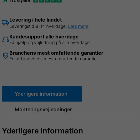
1,1
x
L
Levering i hele landet
2,93
Leveringstid 8-14 hverdage.
Læs mere
meter.
Kundesupport alle hverdage
antal
Få hjælp og vejledning på alle hverdage.
Branchens mest omfattende garantier
En af branchens mest omfattende garantier.
Yderligere information
Monteringsvejledninger
Yderligere information