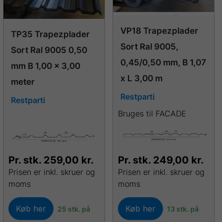
VP18 Trapezplader
TP35 Trapezplader
Sort Ral 9005,
Sort Ral 9005 0,50
0,45/0,50 mm, B 1,07
mm B 1,00 x 3,00
x L 3,00 m
meter
Restparti
Restparti
Bruges til FACADE
Pr. stk.
259,00
kr.
Pr. stk.
249,00
kr.
Prisen er inkl. skruer og
Prisen er inkl. skruer og
moms
moms
Køb her
Køb her
25 stk. på
13 stk. på