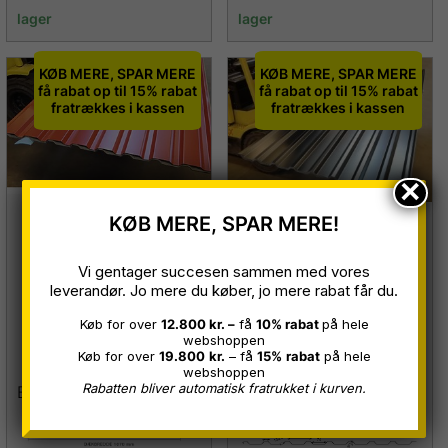
lager
lager
KØB MERE, SPAR MERE
KØB MERE, SPAR MERE
få rabat op til 15% rabat
få rabat op til 15% rabat
fratrækkes i kassen
fratrækkes i kassen
×
KØB MERE, SPAR MERE!
VP18 Trapezplader
TP18 trapezplade
Sv. rød Ral 3013,
Sort Ral 9005,
Vi gentager succesen sammen med vores
0,50 mm, B 1,07 x L
leverandør. Jo mere du køber, jo mere rabat får du.
0,45/0,50mm B 1,07
3,00 m
Køb for over
12.800 kr. –
få
10% rabat
på hele
x L 3,00 m.
webshoppen
Restparti
Køb for over
19.800
kr.
– få
15%
rabat
på hele
Restparti
webshoppen
Rabatten bliver automatisk fratrukket i kurven.
Bruges til FACADE