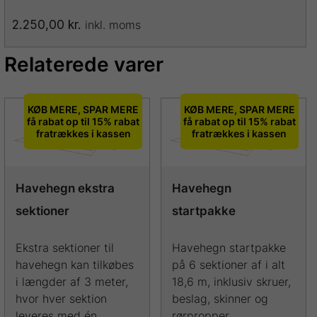
2.250,00
kr.
inkl. moms
Dette
vare
Relaterede varer
har
flere
varianter.
KØB MERE, SPAR MERE
KØB MERE, SPAR MERE
Mulighederne
få rabat op til 15% rabat
få rabat op til 15% rabat
fratrækkes i kassen
fratrækkes i kassen
kan
vælges
på
varesiden
Havehegn ekstra
Havehegn
sektioner
startpakke
Ekstra sektioner til
Havehegn startpakke
havehegn kan tilkøbes
på 6 sektioner af i alt
i længder af 3 meter,
18,6 m, inklusiv skruer,
hvor hver sektion
beslag, skinner og
leveres med én
rørpropper.