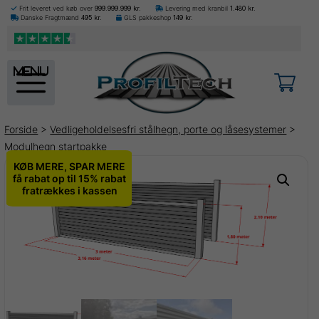
Frit leveret ved køb over
999.999.999
kr.
Levering med kranbil
1.480
kr.
Danske Fragtmænd
495
kr.
GLS pakkeshop
149
kr.
menu
Forside
>
Vedligeholdelsesfri stålhegn, porte og låsesystemer
>
Modulhegn startpakke
KØB MERE, SPAR MERE
få rabat op til 15% rabat
fratrækkes i kassen