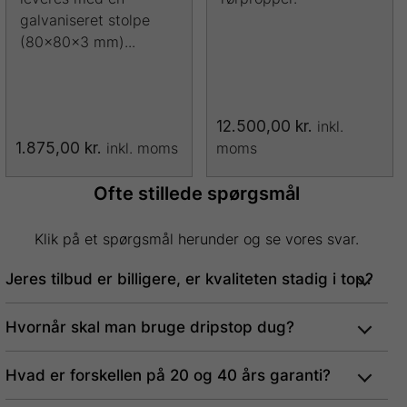
galvaniseret stolpe
(80x80x3 mm)...
12.500,00
kr.
inkl.
1.875,00
kr.
inkl. moms
moms
Dette
Dette
vare
vare
Ofte stillede spørgsmål
har
har
flere
flere
varianter.
Klik på et spørgsmål herunder og se vores svar.
varianter.
Mulighederne
Mulighederne
Jeres tilbud er billigere, er kvaliteten stadig i top?
kan
kan
vælges
vælges
på
Hvornår skal man bruge dripstop dug?
på
varesiden
varesiden
Hvad er forskellen på 20 og 40 års garanti?