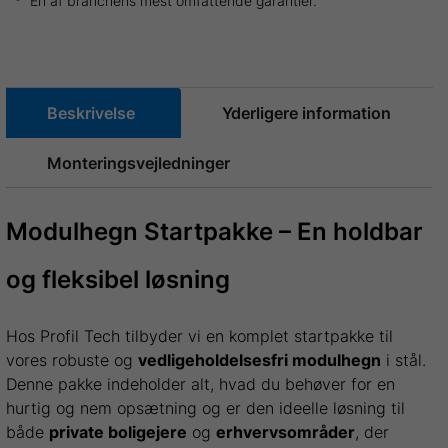
En af branchens mest omfattende garantier.
Beskrivelse
Yderligere information
Monteringsvejledninger
Modulhegn Startpakke – En holdbar
og fleksibel løsning
Hos Profil Tech tilbyder vi en komplet startpakke til
vores robuste og
vedligeholdelsesfri modulhegn
i stål.
Denne pakke indeholder alt, hvad du behøver for en
hurtig og nem opsætning og er den ideelle løsning til
både
private boligejere
og
erhvervsområder
, der