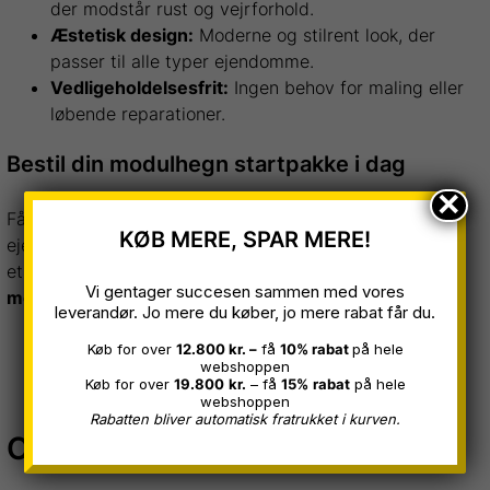
der modstår rust og vejrforhold.
Æstetisk design:
Moderne og stilrent look, der
passer til alle typer ejendomme.
Vedligeholdelsesfrit:
Ingen behov for maling eller
løbende reparationer.
Bestil din modulhegn startpakke i dag
×
Få en stærk og fleksibel løsning til afskærmning af din
KØB MERE, SPAR MERE!
ejendom. Uanset om du ønsker at sikre en byggeplads,
et lagerområde eller din egen bolig, er vores
Vi gentager succesen sammen med vores
modulhegn startpakke
den perfekte løsning.
leverandør. Jo mere du køber, jo mere rabat får du.
Køb for over
12.800 kr. –
få
10% rabat
på hele
webshoppen
Køb for over
19.800
kr.
– få
15%
rabat
på hele
webshoppen
Rabatten bliver automatisk fratrukket i kurven.
Ofte købt sammen med...