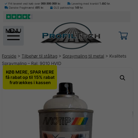
Frit leveret ved køb over
999.999.999
kr.
Levering med kranbil
1.480
kr.
Danske Fragtmænd
495
kr.
GLS pakkeshop
149
kr.
menu
Forside
>
Tilbehør til ståltag
>
Spraymaling til metal
> Kvalitets
Spraymaling – Ral: 9010 HVID
KØB MERE, SPAR MERE
få rabat op til 15% rabat
fratrækkes i kassen