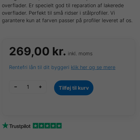
overflader. Er specielt god til reparation af lakerede
overflader. Perfekt til små ridser i stålprofiler. Vi
garantere kun at farven passer på profiler leveret af os.
269,00
kr.
inkl. moms
Rentefri lån til dit byggeri
klik her og se mere
Kvalitets
Tilføj til kurv
Spraymaling
-
Ral:
9010
HVID
antal