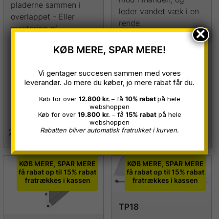
pladerne sammen i
leder vandet væk i en
overlappet - Eller
rende.
montering af
×
inddækninger &
KØB MERE, SPAR MERE!
afslutninger 100 stk.
pr. pakke /med
Vi gentager succesen sammen med vores
borespids
leverandør. Jo mere du køber, jo mere rabat får du.
Køb for over
12.800 kr. –
få
10% rabat
på hele
webshoppen
Køb for over
19.800
kr.
– få
15%
rabat
på hele
webshoppen
Rabatten bliver automatisk fratrukket i kurven.
209,00
kr.
219,00
kr.
inkl. moms
inkl. moms
Dette
Dette
vare
vare
har
har
KØB MERE, SPAR MERE
KØB MERE, SPAR MERE
få rabat op til 15% rabat
få rabat op til 15% rabat
flere
flere
fratrækkes i kassen
fratrækkes i kassen
varianter.
varianter.
Mulighederne
Mulighederne
TP18
kan
kan