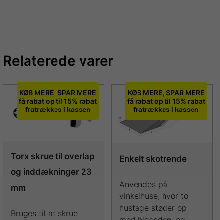
Relaterede varer
KØB MERE, SPAR MERE
KØB MERE, SPAR MERE
få rabat op til 15% rabat
få rabat op til 15% rabat
fratrækkes i kassen
fratrækkes i kassen
Torx skrue til overlap
Enkelt skotrende
og inddækninger 23
Anvendes på
mm
vinkelhuse, hvor to
hustage støder op
Bruges til at skrue
mod hinanden, og