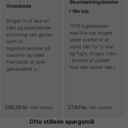
vælges
vælges
Skumtætningsklodse
Vindskede
på
på
r lille top
varesiden
varesiden
Bruges til at lave en
TP18 fugleklodsen
pæn og beskyttende
med lille top bruges
afslutning ved gavlen
under pladen til at
samt til
slutte tæt for fy-sne
tagkonstruktioner på
og fugle, bruges f.eks.
carporte og haller.
i bunden af pladen
Fremstillet af zink-
hvor den slutter tæt i
galvaniseret s...
...
209,00
kr.
27,60
kr.
inkl. moms
inkl. moms
Dette
vare
Ofte stillede spørgsmål
har