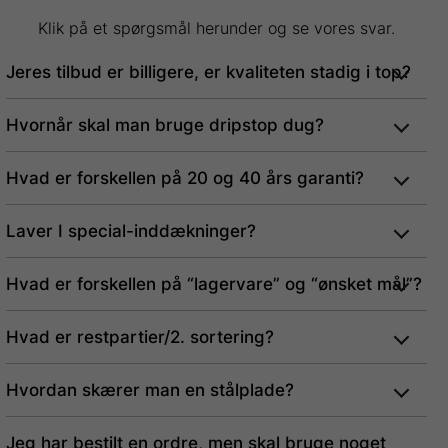
flere
Klik på et spørgsmål herunder og se vores svar.
varianter.
Mulighederne
Jeres tilbud er billigere, er kvaliteten stadig i top?
kan
vælges
Hvornår skal man bruge dripstop dug?
på
varesiden
Hvad er forskellen på 20 og 40 års garanti?
Laver I special-inddækninger?
Hvad er forskellen på “lagervare” og “ønsket mål”?
Hvad er restpartier/2. sortering?
Hvordan skærer man en stålplade?
Jeg har bestilt en ordre, men skal bruge noget