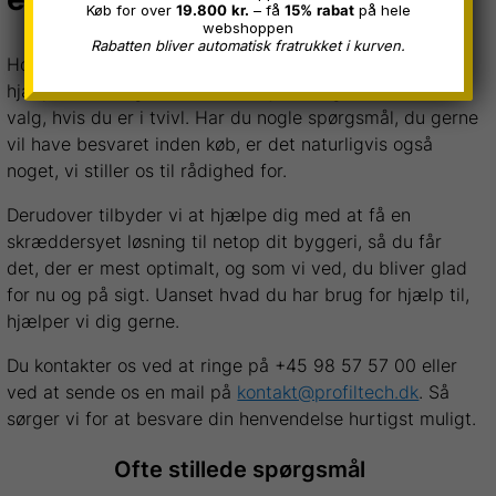
Køb for over
19.800
kr.
– få
15%
rabat
på hele
webshoppen
Rabatten bliver automatisk fratrukket i kurven.
Hos Profil Tech er vi eksperter i ståltrapezplader og
hjælper derfor gerne med at vejlede dig til det rette
valg, hvis du er i tvivl. Har du nogle spørgsmål, du gerne
vil have besvaret inden køb, er det naturligvis også
noget, vi stiller os til rådighed for.
Derudover tilbyder vi at hjælpe dig med at få en
skræddersyet løsning til netop dit byggeri, så du får
det, der er mest optimalt, og som vi ved, du bliver glad
for nu og på sigt. Uanset hvad du har brug for hjælp til,
hjælper vi dig gerne.
Du kontakter os ved at ringe på +45 98 57 57 00 eller
ved at sende os en mail på
kontakt@profiltech.dk
. Så
sørger vi for at besvare din henvendelse hurtigst muligt.
Ofte stillede spørgsmål