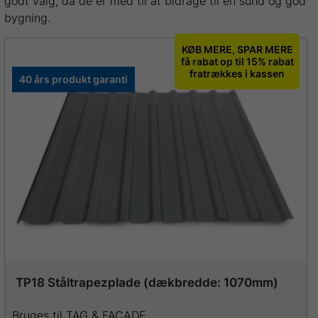
godt valg, da de er med til at bidrage til en sund og god
bygning.
KØB MERE, SPAR MERE
få rabat op til 15% rabat
fratrækkes i kassen
40 års produkt garanti
TP18 Ståltrapezplade (dækbredde: 1070mm)
Bruges til TAG & FACADE