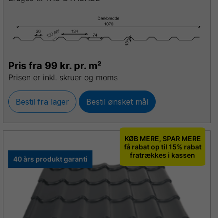
Pris fra 99 kr. pr. m²
Prisen er inkl. skruer og moms
Bestil fra lager
Bestil ønsket mål
KØB MERE, SPAR MERE
få rabat op til 15% rabat
fratrækkes i kassen
40 års produkt garanti