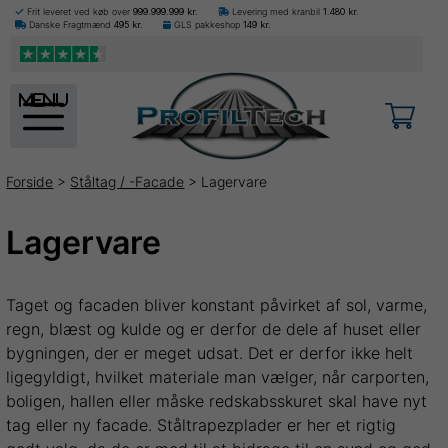
Frit leveret ved køb over
999.999.999
kr.
Levering med kranbil
1.480
kr.
Danske Fragtmænd
495
kr.
GLS pakkeshop
149
kr.
menu
Forside
>
Ståltag / -Facade
> Lagervare
Lagervare
Taget og facaden bliver konstant påvirket af sol, varme,
regn, blæst og kulde og er derfor de dele af huset eller
bygningen, der er meget udsat. Det er derfor ikke helt
ligegyldigt, hvilket materiale man vælger, når carporten,
boligen, hallen eller måske redskabsskuret skal have nyt
tag eller ny facade. Ståltrapezplader er her et rigtig