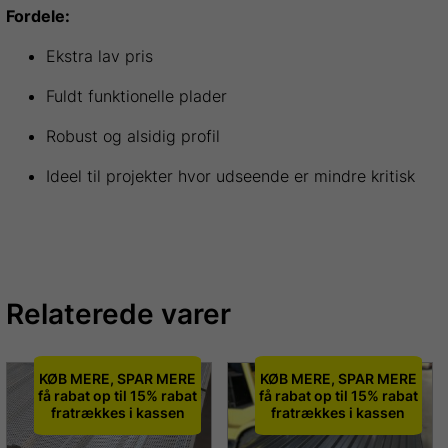
Fordele:
Ekstra lav pris
Fuldt funktionelle plader
Robust og alsidig profil
Ideel til projekter hvor udseende er mindre kritisk
Relaterede varer
KØB MERE, SPAR MERE
KØB MERE, SPAR MERE
få rabat op til 15% rabat
få rabat op til 15% rabat
fratrækkes i kassen
fratrækkes i kassen