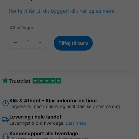
Rentefri lån til dit byggeri
klik her og se mere
42 på lager
VP18
Tilføj til kurv
Trapezplader
Vanilje
Ral
1015,
0,50
mm,
B
1,07
Klik & Afhent - Klar indenfor en time
x
Lagervarer: bestil online, og hent dem selv samme dag.
L
Levering i hele landet
3,00
Leveringstid 2-8 hverdage.
Læs mere
m
Kundesupport alle hverdage
antal