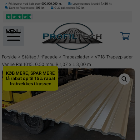
Frit leveret ved køb over
999.999.999
kr.
Levering med kranbil
1.480
kr.
Danske Fragtmænd
495
kr.
GLS pakkeshop
149
kr.
menu
Forside
>
Ståltag / -Facade
>
Trapezplader
> VP18 Trapezplader
Vanilje Ral 1015, 0,50 mm, B 1,07 x L 3,00 m
KØB MERE, SPAR MERE
få rabat op til 15% rabat
fratrækkes i kassen