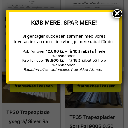
×
Pr. stk.
247,00
kr.
Pr. stk.
259,00
kr.
KØB MERE, SPAR MERE!
Prisen er inkl. skruer og
Prisen er inkl. skruer og
moms
moms
Vi gentager succesen sammen med vores
leverandør. Jo mere du køber, jo mere rabat får du.
Køb her
Køb her
109 stk. på
243 stk. på
Køb for over
12.800 kr. –
få
10% rabat
på hele
webshoppen
Køb for over
19.800
kr.
– få
15%
rabat
på hele
lager
lager
webshoppen
Rabatten bliver automatisk fratrukket i kurven.
KØB MERE, SPAR MERE
KØB MERE, SPAR MERE
få rabat op til 15% rabat
få rabat op til 15% rabat
fratrækkes i kassen
fratrækkes i kassen
TP20 Trapezplade
TP35 Trapezplader
Lysegrå/ Silver Ral
Sort Ral 9005 0,50