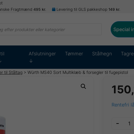
ot
anske Fragtmænd
495
kr.
Levering til GLS pakkeshop
149
kr.
ts
Special 
til
Afslutninger
Tømmer
Stålhegn
Tagre
↓
↓
 til Ståltag
> Würth MS40 Sort Multiklæb & forsegler til fugepistol
150
Rentefri l
Würth
MS40