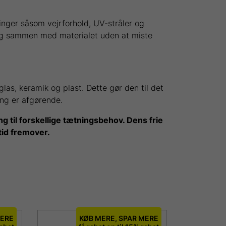
inger såsom vejrforhold, UV-stråler og
sig sammen med materialet uden at miste
as, keramik og plast. Dette gør den til det
ing er afgørende.
g til forskellige tætningsbehov. Dens frie
tid fremover.
MERE
KØB MERE, SPAR MERE