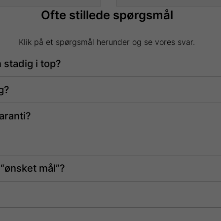
e
vare
Ofte stillede spørgsmål
har
e
flere
Klik på et spørgsmål herunder og se vores svar.
anter.
varianter.
ighederne
Mulighederne
n stadig i top?
kan
ges
vælges
g?
på
siden
varesiden
aranti?
 “ønsket mål”?