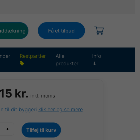
inddækning
Få et tilbud
nder
Restpartier
Alle
Info
produkter
↓
,15
kr.
inkl. moms
ån til dit byggeri
klik her og se mere
Tilføj til kurv