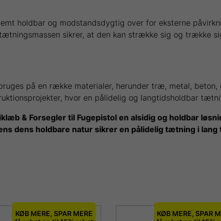
tremt holdbar og modstandsdygtig over for eksterne påvirkn
 tætningsmassen sikrer, at den kan strække sig og trække 
uges på en række materialer, herunder træ, metal, beton, gl
truktionsprojekter, hvor en pålidelig og langtidsholdbar tætn
 & Forsegler til Fugepistol en alsidig og holdbar løsnin
ens dens holdbare natur sikrer en pålidelig tætning i lang 
KØB MERE, SPAR MERE
KØB MERE, SPAR 