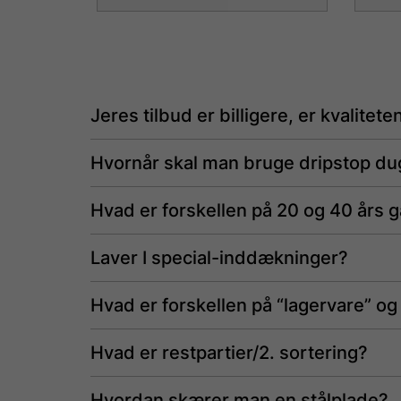
vare
var
har
har
flere
fler
varianter.
vari
Mulighederne
Mul
Jeres tilbud er billigere, er kvalitete
kan
kan
vælges
væl
Hvornår skal man bruge dripstop du
på
på
varesiden
vare
Hvad er forskellen på 20 og 40 års g
Laver I special-inddækninger?
Hvad er forskellen på “lagervare” og
Hvad er restpartier/2. sortering?
Hvordan skærer man en stålplade?