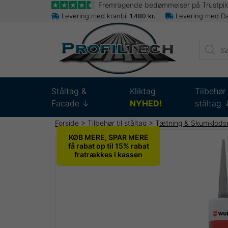
Fremragende bedømmelser på Trustpil
Levering med kranbil
1.480
kr.
Levering med D
Produc
search
Ståltag &
Kliktag
Tilbehør 
Facade ↓
NYHED!
ståltag 
Forside
>
Tilbehør til ståltag
>
Tætning & Skumklodser
KØB MERE, SPAR MERE
få rabat op til 15% rabat
fratrækkes i kassen