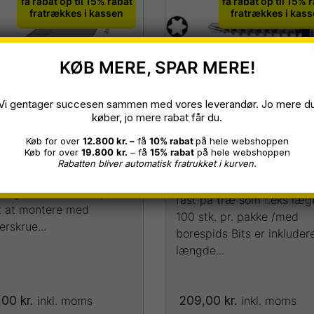
få rabat op til 15% rabat
få rabat op til 15% 
fratrækkes i kassen
fratrækkes i kas
KØB MERE, SPAR MERE!
Torx tag & facade
rygning
Vi gentager succesen sammen med vores leverandør. Jo mere d
køber, jo mere rabat får du.
monterings skrue 3
es til at samle toppen af
Køb for over
12.800 kr. –
få
10% rabat
på hele webshoppen
mm
Køb for over
19.800
kr.
– få
15%
rabat
på hele webshoppen
agkonstruktion og sikre
Rabatten bliver automatisk fratrukket i kurven.
t afslutning. Fremstillet
Bruges til at skrue stålprof
nk-galvaniseret stål,
fast på træ som f.eks læg
 at montere med
100 stk. pr. pakke /med
rskrue...
borespids Bits er inkluder
længde...
,00
kr.
209,00
kr.
inkl. moms
inkl. moms
te
Dette