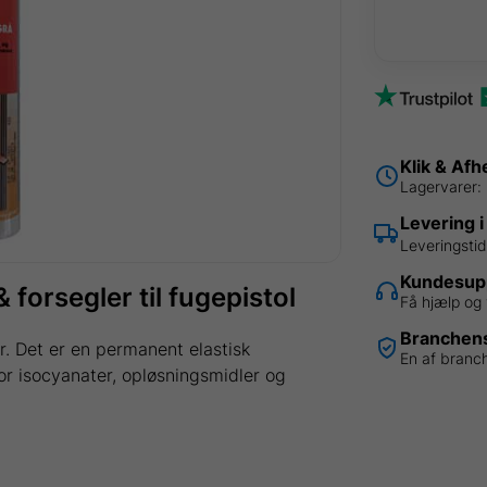
Sort
Multiklæb
&
forsegler
til
fugepistol
antal
Klik & Afh
Lagervarer: 
Levering i
Leveringsti
Kundesupp
forsegler til fugepistol
Få hjælp og 
Branchens
. Det er en permanent elastisk
En af branc
or isocyanater, opløsningsmidler og